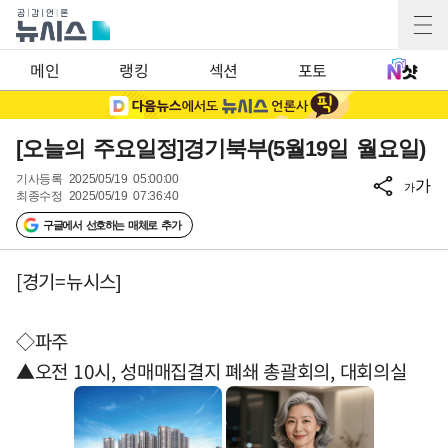
메인
랭킹
섹션
포토
[오늘의 주요일정]경기북부(5월19일 월요일)
기사등록
2025/05/19 05:00:00
가
가
최종수정
2025/05/19 07:36:40
구글에서 선호하는 매체로 추가
[경기=뉴시스]
◇파주
▲오전 10시, 성매매집결지 폐쇄 총괄회의, 대회의실