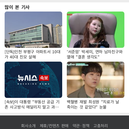
많이 본 기사
[단독]인천 부평구 아파트서 10대
'서준맘' 박세미, 연하 남자친구와
가 40대 친모 살해
열애 "결혼 생각도"
[속보]이 대통령 "부동산 공급 기
백혈병 재발 최성원 "치료가 날
존 사고방식 매달리지 말고 과감
죽이는 것 같았다" 눈물
히 실천"
회사소개
제휴/컨텐츠 판매
약관·정책
고충처리