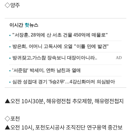
◇양주
이시간
핫
뉴스
"서장훈, 28억에 산 서초 건물 450억에 매물로"
방은희, 어머니 고독사에 오열 "이틀 만에 발견"
'서준맘' 박세미, 연하 남친과 열애
심판 성접대 경기 '5승2무'…4강신화마저 의심받아
▲오전 10시30분, 해유령전첩 추모제향, 해유령전첩지
◇포천
▲오전 10시, 포천도시공사 조직진단 연구용역 중간보