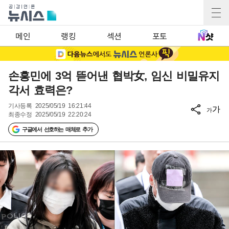
메인
랭킹
섹션
포토
손흥민에 3억 뜯어낸 협박女, 임신 비밀유지
각서 효력은?
기사등록
2025/05/19 16:21:44
가
가
최종수정
2025/05/19 22:20:24
구글에서 선호하는 매체로 추가