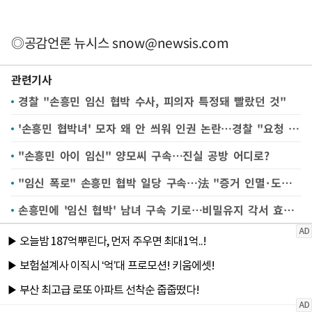
◎공감언론 뉴시스
snow@newsis.com
관련기사
경찰 "손흥민 임신 협박 수사, 피의자 특정돼 빨랐던 것"
'손흥민 협박녀' 모자 왜 안 씌워 인권 논란…경찰 "요청 안 해"
"손흥민 아이 임신" 양모씨 구속…진실 공방 어디로?
"임신 폭로" 손흥민 협박 일당 구속…法 "증거 인멸·도망 염려"(종합)
손흥민에 '임신 협박' 남녀 구속 기로…비밀유지 각서 효력은?