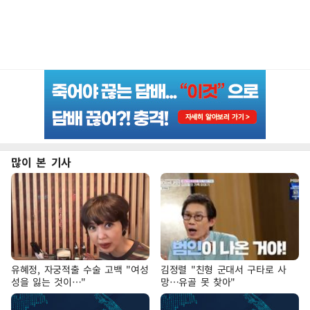
많이 본 기사
유혜정, 자궁적출 수술 고백 "여성
김정렬 "친형 군대서 구타로 사
성을 잃는 것이…"
망…유골 못 찾아"