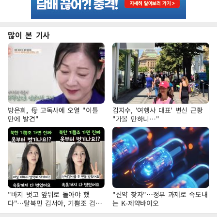
많이 본 기사
방은희, 母 고독사에 오열 "이틀
김지수, '여행사 대표' 변신 근황
만에 발견"
"가볼 만하니…"
"바지 벗고 앞뒤로 돌아야 했
"신약 찾자"…정부 과제로 속도내
다"…탈북민 김서아, 기쁨조 검사
는 K-제약바이오
수치심 회상