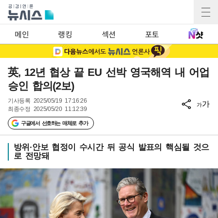
메인
랭킹
섹션
포토
英, 12년 협상 끝 EU 선박 영국해역 내 어업
승인 합의(2보)
기사등록
2025/05/19 17:16:26
가
가
최종수정
2025/05/20 11:12:39
구글에서 선호하는 매체로 추가
방위·안보 협정이 수시간 뒤 공식 발표의 핵심될 것으
로 전망돼