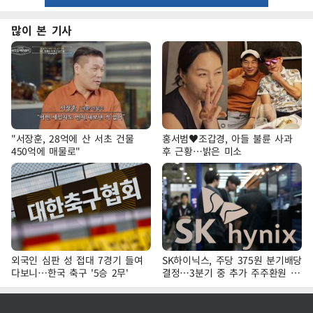
많이 본 기사
"서장훈, 28억에 산 서초 건물
홍서범♥조갑경, 아들 불륜 사과
450억에 매물로"
후 근황…밝은 미소
외국인 심판 성 접대 7경기 들여
SK하이닉스, 주당 375원 분기배당
다보니…한국 축구 '5승 2무'
결정…3분기 중 추가 주주환원 발
표