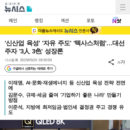
메인
랭킹
섹션
포토
'신산업 육성' '자유 주도' '텍사스처럼'…대선
주자 '3人 3色' 성장론
기사등록
2025/05/20 09:30:00
가
가
구글에서 선호하는 매체로 추가
이재명, AI·문화·재생에너지 등 신산업 육성 전략 전면
에
김문수, 규제·세금 줄여 '기업하기 좋은 나라' 만들기
방점
이준석, 지방에 최저임금·법인세 결정권 주고 경쟁 유
도