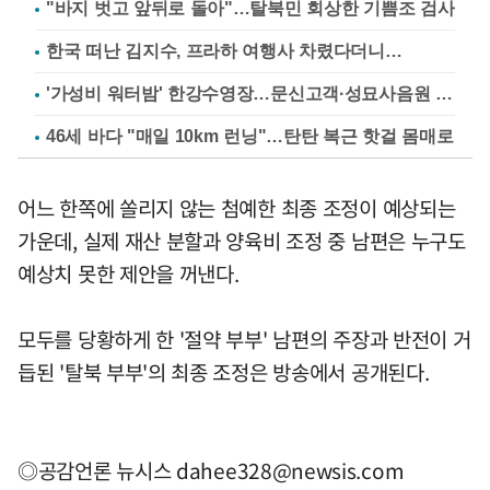
"바지 벗고 앞뒤로 돌아"…탈북민 회상한 기쁨조 검사
한국 떠난 김지수, 프라하 여행사 차렸다더니…
'가성비 워터밤' 한강수영장…문신고객·성묘사음원 민원
46세 바다 "매일 10km 런닝"…탄탄 복근 핫걸 몸매로
어느 한쪽에 쏠리지 않는 첨예한 최종 조정이 예상되는
가운데, 실제 재산 분할과 양육비 조정 중 남편은 누구도
예상치 못한 제안을 꺼낸다.
모두를 당황하게 한 '절약 부부' 남편의 주장과 반전이 거
듭된 '탈북 부부'의 최종 조정은 방송에서 공개된다.
◎공감언론 뉴시스
dahee328@newsis.com