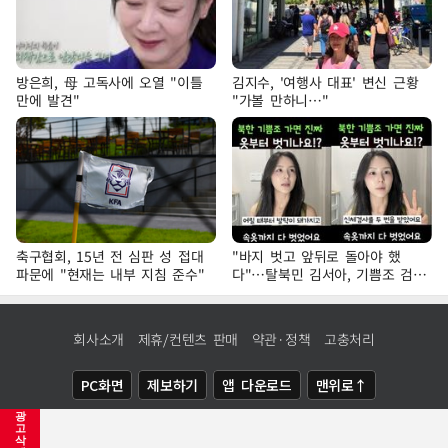
방은희, 母 고독사에 오열 "이틀
김지수, '여행사 대표' 변신 근황
만에 발견"
"가볼 만하니…"
축구협회, 15년 전 심판 성 접대
"바지 벗고 앞뒤로 돌아야 했
파문에 "현재는 내부 지침 준수"
다"…탈북민 김서아, 기쁨조 검사
수치심 회상
회사소개
제휴/컨텐츠 판매
약관·정책
고충처리
PC화면
제보하기
앱 다운로드
맨위로↑
광
COPYRIGHTⓒ
NEWSIS
ALL RIGHTS RESERVED.
고
삭