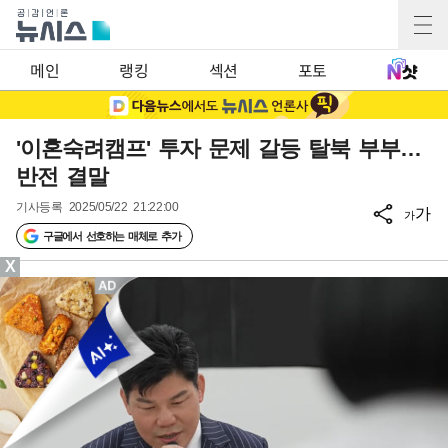
메인
랭킹
섹션
포토
'이혼숙려캠프' 투자 문제 갈등 탈북 부부…
반전 결말
기사등록
2025/05/22 21:22:00
가
가
구글에서 선호하는 매체로 추가
X