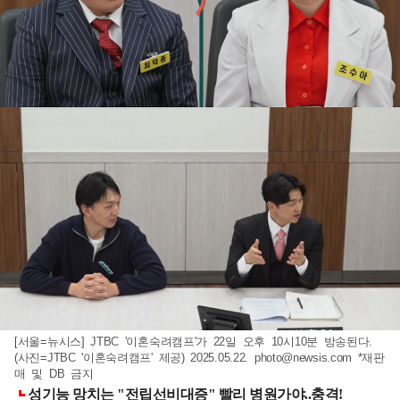
[서울=뉴시스] JTBC '이혼숙려캠프'가 22일 오후 10시10분 방송된다.
(사진=JTBC '이혼숙려캠프' 제공) 2025.05.22.
photo@newsis.com
*재판
매 및 DB 금지