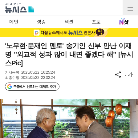
메인
랭킹
섹션
포토
'노무현·문재인 멘토' 송기인 신부 만난 이재
명 "외교적 성과 많이 내면 좋겠다 해" [뉴시
스Pic]
기사등록
2025/05/22 16:25:24
가
가
최종수정
2025/05/22 22:32:24
구글에서 선호하는 매체로 추가