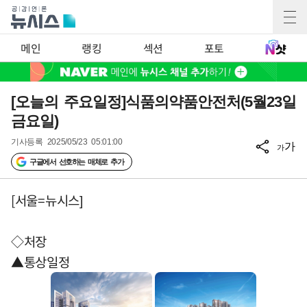
메인
랭킹
섹션
포토
[오늘의 주요일정]식품의약품안전처(5월23일
금요일)
기사등록
2025/05/23 05:01:00
가
가
구글에서 선호하는 매체로 추가
[서울=뉴시스]
◇처장
▲통상일정