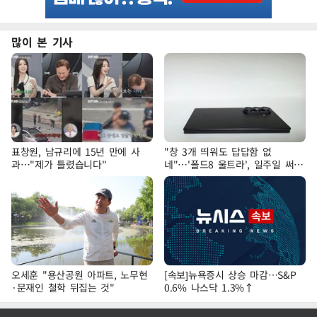
많이 본 기사
표창원, 남규리에 15년 만에 사
"창 3개 띄워도 답답함 없
과…"제가 틀렸습니다"
네"…'폴드8 울트라', 일주일 써보
니
오세훈 "용산공원 아파트, 노무현
[속보]뉴욕증시 상승 마감…S&P
·문재인 철학 뒤집는 것"
0.6% 나스닥 1.3%↑