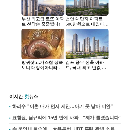
이시간
핫
뉴스
하리수 "이혼 내가 먼저 제안…아기 못 낳아 미안"
표창원, 남규리에 15년 만에 사과…"제가 틀렸습니다"
손 묶인채 물속에… 女유튜버, UDT 훈련 완벽 소화