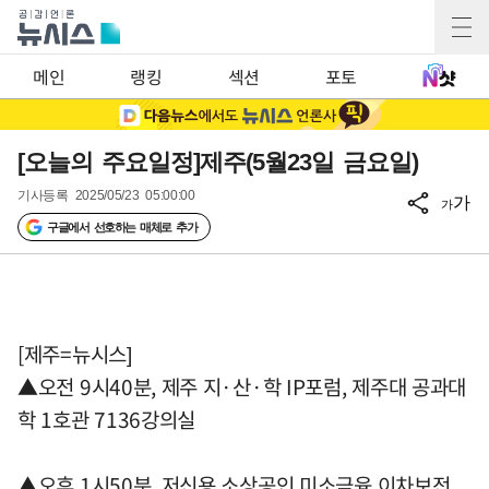
메인
랭킹
섹션
포토
[오늘의 주요일정]제주(5월23일 금요일)
기사등록
2025/05/23 05:00:00
가
가
구글에서 선호하는 매체로 추가
[제주=뉴시스]
▲오전 9시40분, 제주 지·산·학 IP포럼, 제주대 공과대
학 1호관 7136강의실
▲오후 1시50분, 저신용 소상공인 미소금융 이차보전