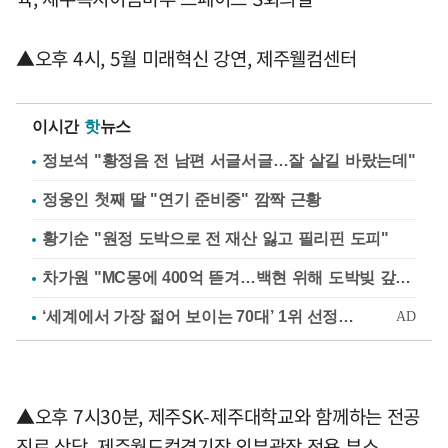
▲오후 4시, 5월 미래혁신 강연, 제주웰컴센터
이시간
핫
뉴스
정보석 "황정음 전 남편 서글서글…잘 살길 바랐는데"
정웅인 첫째 딸 "연기 준비중" 깜짝 근황
황기순 "원정 도박으로 전 재산 잃고 필리핀 도피"
차가원 "MC몽에 400억 뜯겨…백현 위해 도박빚 갚아줘"
▲오후 7시30분, 제주SK-제주대학교와 함께하는 전공
진로 상담, 제주월드컵경기장 외부광장 전용 부스