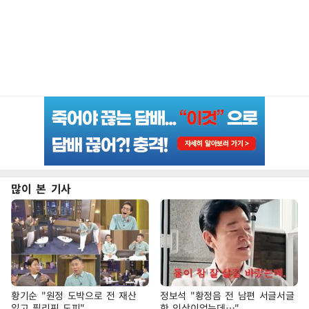
많이 본 기사
황기순 "원정 도박으로 전 재산
정보석 "황정음 전 남편 서글서글
잃고 필리핀 도피"
한 인상이었는데…"