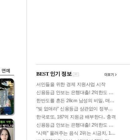
금융
입찰
코스피 6400선 회
효성
복…외인 '반도체주'
매수세
연예