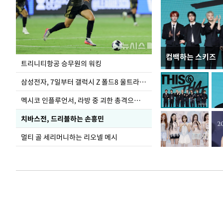
컴백하는 스키즈
입추 하루 앞둔 
트리니티항공 승무원의 워킹
폭염
삼성전자, 7일부터 갤럭시 Z 폴드8 울트라·폴드8·플립8 출시
멕시코 인플루언서, 라방 중 괴한 총격으로 사망
치바스전, 드리블하는 손흥민
멀티 골 세리머니하는 리오넬 메시