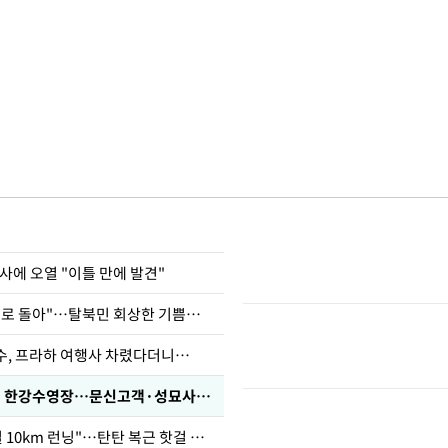
사에 오열 "이틀 만에 발견"
"바지 벗고 앞뒤로 돌아"…탈북민 회상한 기쁨조 검사
수, 프라하 여행사 차렸다더니…
'가성비 워터밤' 한강수영장…문신고객·성묘사음원 민원
46세 바다 "매일 10km 런닝"…탄탄 복근 핫걸 몸매로