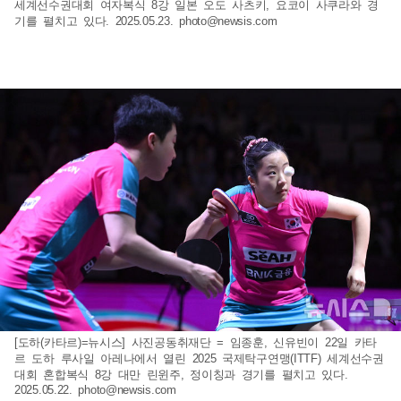
세계선수권대회 여자복식 8강 일본 오도 사츠키, 요코이 사쿠라와 경
기를 펼치고 있다. 2025.05.23.
photo@newsis.com
[도하(카타르)=뉴시스] 사진공동취재단 = 임종훈, 신유빈이 22일 카타
르 도하 루사일 아레나에서 열린 2025 국제탁구연맹(ITTF) 세계선수권
대회 혼합복식 8강 대만 린윈주, 정이칭과 경기를 펼치고 있다.
2025.05.22.
photo@newsis.com