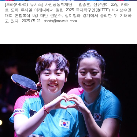
[도하(카타르)=뉴시스] 사진공동취재단 = 임종훈, 신유빈이 22일 카타
르 도하 루사일 아레나에서 열린 2025 국제탁구연맹(ITTF) 세계선수권
대회 혼합복식 8강 대만 린윈주, 정이칭과 경기에서 승리한 뒤 기뻐하
고 있다. 2025.05.22.
photo@newsis.com