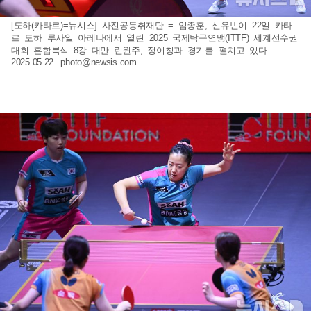
[도하(카타르)=뉴시스] 사진공동취재단 = 임종훈, 신유빈이 22일 카타
르 도하 루사일 아레나에서 열린 2025 국제탁구연맹(ITTF) 세계선수권
대회 혼합복식 8강 대만 린윈주, 정이칭과 경기를 펼치고 있다.
2025.05.22.
photo@newsis.com