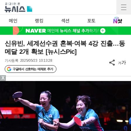
메인
랭킹
섹션
포토
신유빈, 세계선수권 혼복·여복 4강 진출…동
메달 2개 확보 [뉴시스Pic]
기사등록
2025/05/23 10:13:28
가
가
구글에서 선호하는 매체로 추가
X