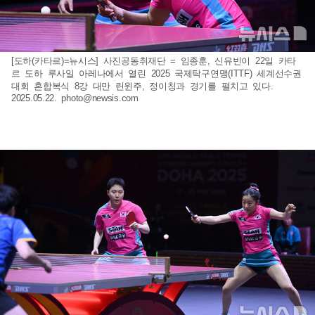
[도하(카타르)=뉴시스] 사진공동취재단 = 임종훈, 신유빈이 22일 카타
르 도하 루사일 아레나에서 열린 2025 국제탁구연맹(ITTF) 세계선수권
대회 혼합복식 8강 대만 린윈주, 정이칭과 경기를 펼치고 있다.
2025.05.22.
photo@newsis.com