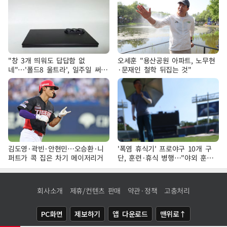
"창 3개 띄워도 답답함 없
오세훈 "용산공원 아파트, 노무현
네"…'폴드8 울트라', 일주일 써보
·문재인 철학 뒤집는 것"
니
김도영·곽빈·안현민…오승환·니
'폭염 휴식기' 프로야구 10개 구
퍼트가 콕 집은 차기 메이저리거
단, 훈련·휴식 병행…"야외 훈련
해도 안전 최우선"
회사소개
제휴/컨텐츠 판매
약관·정책
고충처리
PC화면
제보하기
앱 다운로드
맨위로↑