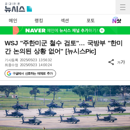
메인
랭킹
섹션
포토
WSJ "주한미군 철수 검토"… 국방부 "한미
간 논의된 상황 없어" [뉴시스Pic]
기사등록
2025/05/23 13:56:32
가
가
최종수정
2025/05/23 14:00:24
구글에서 선호하는 매체로 추가