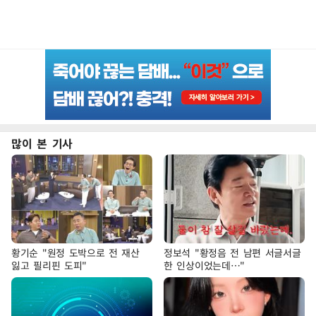
많이 본 기사
황기순 "원정 도박으로 전 재산
정보석 "황정음 전 남편 서글서글
잃고 필리핀 도피"
한 인상이었는데…"