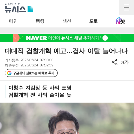
2
메인
랭킹
섹션
포토
대대적 검찰개혁 예고…검사 이탈 늘어나나
기사등록
2025/05/24 07:00:00
가
가
최종수정
2025/05/24 07:02:59
구글에서 선호하는 매체로 추가
이창수 지검장 등 사의 표명
검찰개혁 전 사의 줄이을 듯