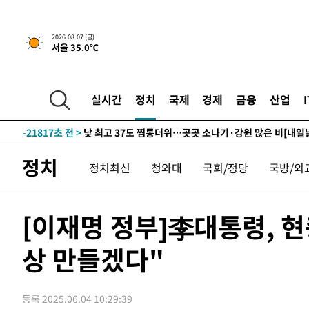
2026.08.07 (금)
서울 35.0℃
1시간 전 >
민주 콩고 에볼라환자 4천명 돌파, 4053명 발생 1850명 사망
-23919초 전 >
"낮 기온 소폭 하락"…수도권 폭염중대경보, 폭염경보로
-23883초 전 >
[속보]이 대통령, '호우피해' 안동·의성 관할 4개 면 특
실시간
정치
국제
경제
금융
산업
선포
-23846초 전 >
[단독]중수청 지원 검사들, 정원 초과 시 낮은 계급 임용
갈 수도
-21817초 전 >
낮 최고 37도 찜통더위…곳곳 소나기·강원 많은 비[내일
-20123초 전 >
SK하이닉스, 용인·청주 팹에 54조 투자…"AI 메모리 수
정치
정치최신
청와대
국회/정당
국방/외
응"
-16979초 전 >
여자배구 이재영·이다영 자매, 아제르바이잔 투란VC 입
-16232초 전 >
외국인 심판 성 접대 7경기 들여다보니…한국 축구 '5승 2
-15966초 전 >
[속보]코스닥, 2.86포인트(0.36%) 내린 798.81마감
[이재명 정부]李대통령, 
-15919초 전 >
[속보]코스피, 6200선 약보합…0.60% 내린 6258.77에
상 만들겠다"
-15899초 전 >
[속보]원·달러 환율, 7.7원 내린 1416.1원 마감
-15788초 전 >
[속보] 노원서 40.1도 관측…서울, 2018년 이후 첫 40도
-12878초 전 >
[속보]종합특검, '계엄 수용공간 확보' 신용해 前교정본
등록 2025.06.04 10:29:39
-11751초 전 >
외신들도 주목한 韓축구 파문…"국민적 공분에 수사 재개