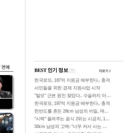
금융
…
두나무, 경찰청 '압수
 중
가상자산' 관리한다
연예