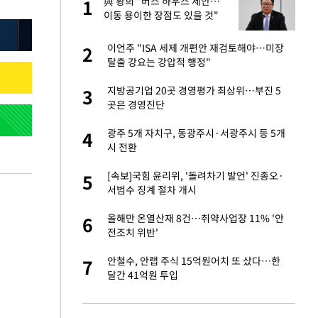
건물
與 황희 "버스 하우스 제안…
1
1
이동 용이한 장점도 있을 것"
친구들과 연락 끊어"
이언주 "ISA 세제 개편안 재검토해야…미장
2
2
탈출 강요는 강압적 행정"
·국가대표 병행하더
지방공기업 20곳 경영평가 최상위…부진 5
3
3
곳은 경영진단
 분기배당 결정…3
광주 5개 자치구, 동광주시·서광주시 등 5개
4
4
표
시 전환
75원 분기 배
[속보]국힘 윤리위, '돌려차기 발언' 진종오·
5
5
방안 확정"
서범수 징계 절차 개시
경기 들여다보니…한
올해만 온열산재 8건…취약사업장 11% '안
6
6
전조치 위반'
하 주택은 보유·양도
안철수, 안랩 주식 15억원어치 또 샀다…한
7
7
달간 41억원 투입