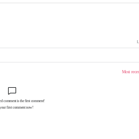
협회
 교수…이
절차 개시
25.3%↑
 하향
별재난지역
…희망지 못
날씨]
요 선제 대
단
무'
 마쳐