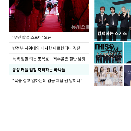
컴백하는 스키즈
지석천 뒤덮은 
'무민 팝업 스토어' 오픈
반정부 시위대와 대치한 아르헨티나 경찰
녹색 빛깔 띄는 동복호…저수율은 절반 남짓
동성 커플 입장 축하하는 하객들
"목숨 걸고 일하는데 임금 체납 웬 말이냐"