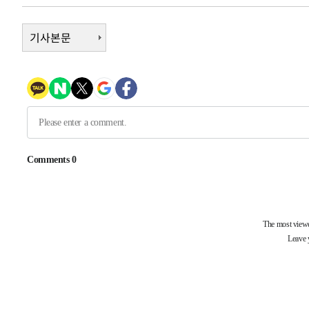
-11722초 전 >
11시간 압수수색에 성접대 파문까지…'쑥대밭' 된 축구
-10744초 전 >
기사본문
[속보]규제합리화위원회 부위원장에 김태유 서울대 공대
병태 후임
-7102초 전 >
[속보]국힘 윤리위, '돌려차기 발언' 진종오·서범수 징계 
-2427초 전 >
[속보] 7월 중국 수출 23.9%↑ 수입 27.5%↑…무역총액 
6분 전 >
[속보]'채상병 순직 책임' 임성근, 항소심도 징역 3년
9분 전 >
[속보]종합특검, '관저이전 봐주기 감사' 유병호 구속기소
1시간 전 >
민주 콩고 에볼라환자 4천명 돌파, 4053명 발생 1850명 사망
-23919초 전 >
"낮 기온 소폭 하락"…수도권 폭염중대경보, 폭염경보로
-23883초 전 >
[속보]이 대통령, '호우피해' 안동·의성 관할 4개 면 특
선포
-23846초 전 >
[단독]중수청 지원 검사들, 정원 초과 시 낮은 계급 임용
갈 수도
-21817초 전 >
낮 최고 37도 찜통더위…곳곳 소나기·강원 많은 비[내일
-20123초 전 >
SK하이닉스, 용인·청주 팹에 54조 투자…"AI 메모리 수
응"
-16979초 전 >
여자배구 이재영·이다영 자매, 아제르바이잔 투란VC 입
-16232초 전 >
외국인 심판 성 접대 7경기 들여다보니…한국 축구 '5승 2
-15966초 전 >
[속보]코스닥, 2.86포인트(0.36%) 내린 798.81마감
-15919초 전 >
[속보]코스피, 6200선 약보합…0.60% 내린 6258.77에