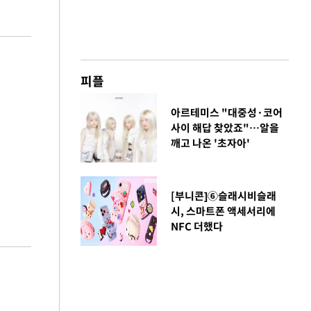
피플
아르테미스 "대중성·코어
사이 해답 찾았죠"…알을
깨고 나온 '초자아'
[부니콘]⑥슬래시비슬래
시, 스마트폰 액세서리에
NFC 더했다