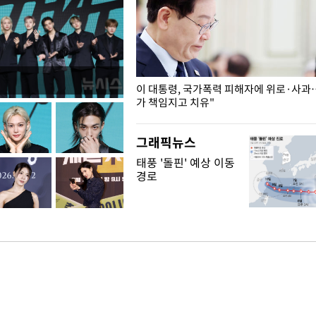
개구리밥
이 대통령, 국가폭력 피해자에 위로·사과
가 책임지고 치유"
그래픽뉴스
태풍 '돌핀' 예상 이동
경로