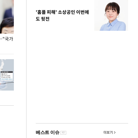
'홈플 피해' 소상공인 이번에
도 뒷전
…"국가
홈플러스, 67개 점포 가오픈… 13일 정식 개장
오세훈 서울시장,
환경 점검