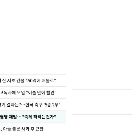
에 산 서초 건물 450억에 매물로"
고독사에 오열 "이틀 만에 발견"
경기 결과는?…한국 축구 '5승 2무'
백혈병 재발…"죽게 하려는건가"
 아들 불륜 사과 후 근황