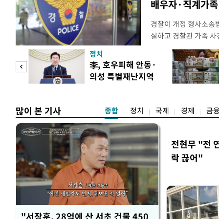
배우자·직계가족 
경찰이 개정 형사소송
설하고 경찰관 가족 사
피제'를 도입한다. 경찰
정치
후속 조치 태스크포스(T
 두
李, 호우피해 안동·
우선 올해 하반기 인사
의성 특별재난지역
하던 수사감찰 기능을
 정도
선포
많이 본 기사
종합
정치
국제
경제
금
전현무 "전 
락 끊어"
"서장훈, 28억에 산 서초 건물 450