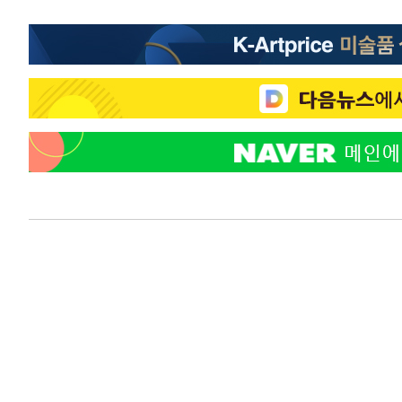
-15899초 전 >
[속보]원·달러 환율, 7.7원 내린 1416.1원 마감
-15788초 전 >
[속보] 노원서 40.1도 관측…서울, 2018년 이후 첫 40도
-12878초 전 >
[속보]종합특검, '계엄 수용공간 확보' 신용해 前교정본
-11751초 전 >
외신들도 주목한 韓축구 파문…"국민적 공분에 수사 재개
-11722초 전 >
11시간 압수수색에 성접대 파문까지…'쑥대밭' 된 축구
-10744초 전 >
[속보]규제합리화위원회 부위원장에 김태유 서울대 공대
병태 후임
-7102초 전 >
[속보]국힘 윤리위, '돌려차기 발언' 진종오·서범수 징계 
-2427초 전 >
[속보] 7월 중국 수출 23.9%↑ 수입 27.5%↑…무역총액 
6분 전 >
[속보]'채상병 순직 책임' 임성근, 항소심도 징역 3년
9분 전 >
[속보]종합특검, '관저이전 봐주기 감사' 유병호 구속기소
1시간 전 >
민주 콩고 에볼라환자 4천명 돌파, 4053명 발생 1850명 사망