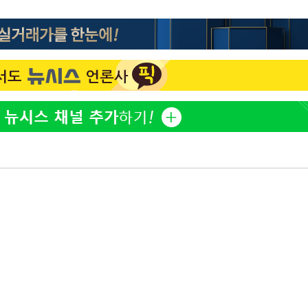
"서장훈, 28억에 산 서초 
1
450억에 매물로"
전현무 "전 연인 집착에 
2
부장 기소
"
박찬민 딸 박민하, 배우
3
협회
니…여유로운 근황 공개
 교수…이
SK하이닉스, 주당 375원
4
절차 개시
분기 중 추가 주주환원 발
25.3%↑
[속보]SK하이닉스, 주당 3
5
당…"3분기 중 주주환원 
외국인 심판 성 접대 7
6
국 축구 '5승 2무'
구윤철 "실거주 30억 이
7
세 모두 완화"