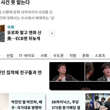
사건 못 맡는다
법 시행에 맞춰 내부비리수사대를 신
건에 대해서는 수사에서 배제하는 '상
청은 7일 오후 3시 '개정 형사소송법
국제
경제
F)' 회의를 열었다고 밝혔다. 경찰은
유로화 팔고 엔화 산
수도권 고용 급랭
에 맞춰 기존 국가수사본부에서 운영
美…ECB엔 뒤늦게
전국 취업자 10명
 인권감사관실로 이관·개편해 객관
통보
1명뿐
융
산업
IT·바이오
사회
수도권
지방
문화
스포츠
연인 집착에 친구들과 연
박찬민 딸 박민하, 배
SK하이닉스, 주당
우·국가대표 병행하
375원 분기배당 결