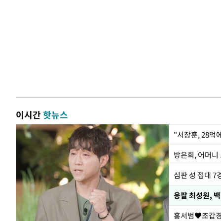
이시간
핫뉴스
"서장훈, 28억
방은희, 어머니 
심판 성 접대 7
응팔 최성원, 
홍서범♥조갑경,