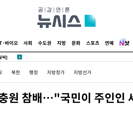
 하향
별재난지역
IT·바이오
사회
수도권
지방
문화
스포츠
연예
…희망지 못
날씨]
요 선제 대
교
북한
행정
지방정가
지방선거
단
무'
현충원 참배…"국민이 주인인 
 마쳐
부장 기소
"