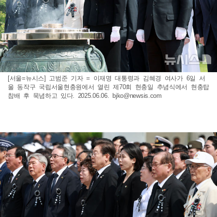
[서울=뉴시스] 고범준 기자 = 이재명 대통령과 김혜경 여사가 6일 서
울 동작구 국립서울현충원에서 열린 제70회 현충일 추념식에서 현충탑
참배 후 묵념하고 있다. 2025.06.06.
bjko@newsis.com