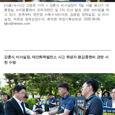
[서울=뉴시스] 고범준 기자 = 강훈식 비서실장이 6일 서울 용산구 대
통령실 브리핑룸에서 조직개편안 및 1차 인선 발표 관련 브리핑을 하
고 있다. 왼쪽부터 문진영 사회수석비서관, 김용범 정책실장, 강 비서
실장, 하준경 경제성장수석, 류덕현 재정기획보좌관. 2025.06.06.
bjko@newsis.com
강훈식 비서실장, 태안화력발전소 사고 희생자 故김충현씨 관련 서
한 수령