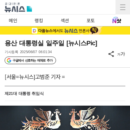
메인
랭킹
섹션
포토
용산 대통령실 일주일 [뉴시스Pic]
기사등록
2025/06/07 06:01:34
가
가
구글에서 선호하는 매체로 추가
[서울=뉴시스]고범준 기자 =
제21대 대통령 취임식