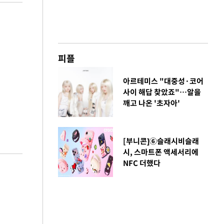
피플
아르테미스 "대중성·코어
사이 해답 찾았죠"…알을
깨고 나온 '초자아'
[부니콘]⑥슬래시비슬래
시, 스마트폰 액세서리에
NFC 더했다