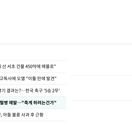
에 산 서초 건물 450억에 매물로"
고독사에 오열 "이틀 만에 발견"
경기 결과는?…한국 축구 '5승 2무'
백혈병 재발…"죽게 하려는건가"
 아들 불륜 사과 후 근황