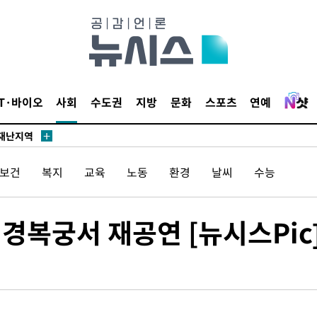
말고 과감히
쪽 아웃바
 하향
IT·바이오
사회
수도권
지방
문화
스포츠
연예
별재난지역
…희망지 못
날씨]
/보건
복지
교육
노동
환경
날씨
수능
요 선제 대
단
무'
 경복궁서 재공연 [뉴시스Pic
 마쳐
장 기소