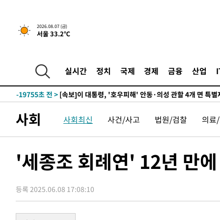
1시간 전 >
[속보]'채상병 순직 책임' 임성근, 항소심도 징역 3년
2026.08.07 (금)
서울 33.2℃
-29138초 전 >
[속보]이 대통령 "부동산 공급 기존 사고방식 매달리지 
실천"
-28223초 전 >
이란, "오만과 '중앙 단일 루트' 합의…북쪽 인바운드·남
운드는 임시"
-19791초 전 >
"낮 기온 소폭 하락"…수도권 폭염중대경보, 폭염경보로
실시간
정치
국제
경제
금융
산업
-19755초 전 >
[속보]이 대통령, '호우피해' 안동·의성 관할 4개 면 특
선포
-19718초 전 >
[단독]중수청 지원 검사들, 정원 초과 시 낮은 계급 임용
갈 수도
-17689초 전 >
낮 최고 37도 찜통더위…곳곳 소나기·강원 많은 비[내일
사회
사회최신
사건/사고
법원/검찰
의료
-15995초 전 >
SK하이닉스, 용인·청주 팹에 54조 투자…"AI 메모리 수
응"
-12851초 전 >
여자배구 이재영·이다영 자매, 아제르바이잔 투란VC 입
-12104초 전 >
외국인 심판 성 접대 7경기 들여다보니…한국 축구 '5승 2
'세종조 회례연' 12년 만에
-11838초 전 >
[속보]코스닥, 2.86포인트(0.36%) 내린 798.81마감
-11791초 전 >
[속보]코스피, 6200선 약보합…0.60% 내린 6258.77에
등록 2025.06.08 17:08:10
-11771초 전 >
[속보]원·달러 환율, 7.7원 내린 1416.1원 마감
-11660초 전 >
[속보] 노원서 40.1도 관측…서울, 2018년 이후 첫 40도
-8750초 전 >
[속보]종합특검, '계엄 수용공간 확보' 신용해 前교정본부