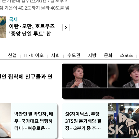
는 가운데 입추(立秋)인 7일 오후 3
점 기온이 40.2도까지 올라 40도를 넘
난 2018년 8월 1일 서울에서 40도
국제
경제
후 8년 만이다. 이번 40도 돌파는 자
이란·오만, 호르무즈
수도권 고용 급랭
 기준이다. 공식인 종관기상관측
'중앙 단일 루트' 합
전국 취업자 10명
하는 서울의 공
의
1명뿐
융
산업
IT·바이오
사회
수도권
지방
문화
스포츠
연인 집착에 친구들과 연
박찬민 딸 박민하, 배
SK하이닉스, 주당
우·국가대표 병행하
375원 분기배당 결
더니…여유로운 근
정…3분기 중 추가
황 공개
주주환원 발표