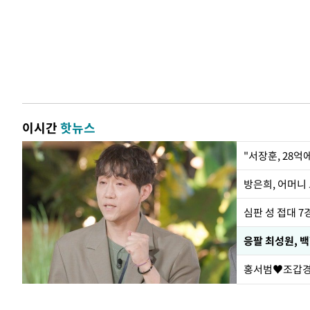
이시간
핫뉴스
"서장훈, 28억
방은희, 어머니 
심판 성 접대 7
응팔 최성원, 
홍서범♥조갑경,