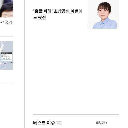
'홈플 피해' 소상공인 이번에
도 뒷전
…"국가
홈플러스, 67개 점포 가오픈… 13일 정식 개장
오세훈 서울시장,
환경 점검