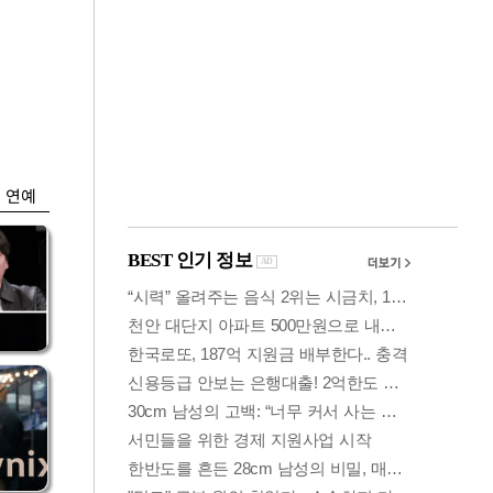
금융
…
두나무, 경찰청 '압수
 중
가상자산' 관리한다
연예