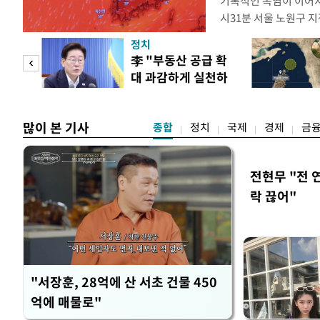
기록적인 폭염이 이어지
시31분 서울 노원구 지
어선 것으로 관측됐다. 지
정치
이상의 기온이 관측된 이
 두
李 "부동산 공급 확
동기상관측장비(AWS)
대 과감하게 실천하
(ASOS)을 기준으로 
 정도
라"
많이 본 기사
종합
정치
국제
경제
금
전현무 "전 
락 끊어"
"서장훈, 28억에 산 서초 건물 450
억에 매물로"