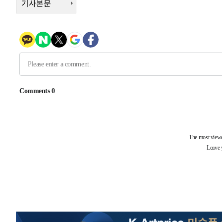
기사본문
-7623초 전 >
외신들도 주목한 韓축구 파문…"국민적 공분에 수사 재개"
-7594초 전 >
11시간 압수수색에 성접대 파문까지…'쑥대밭' 된 축구협
-6616초 전 >
[속보]규제합리화위원회 부위원장에 김태유 서울대 공대 
태 후임
-2974초 전 >
[속보]국힘 윤리위, '돌려차기 발언' 진종오·서범수 징계 
28분 전 >
[속보] 7월 중국 수출 23.9%↑ 수입 27.5%↑…무역총액 25
1시간 전 >
[속보]'채상병 순직 책임' 임성근, 항소심도 징역 3년
-29138초 전 >
[속보]이 대통령 "부동산 공급 기존 사고방식 매달리지 
실천"
-28223초 전 >
이란, "오만과 '중앙 단일 루트' 합의…북쪽 인바운드·남
운드는 임시"
-19791초 전 >
"낮 기온 소폭 하락"…수도권 폭염중대경보, 폭염경보로
-19755초 전 >
[속보]이 대통령, '호우피해' 안동·의성 관할 4개 면 특
선포
-19718초 전 >
[단독]중수청 지원 검사들, 정원 초과 시 낮은 계급 임용
갈 수도
-17689초 전 >
낮 최고 37도 찜통더위…곳곳 소나기·강원 많은 비[내일
-15995초 전 >
SK하이닉스, 용인·청주 팹에 54조 투자…"AI 메모리 수
응"
-12851초 전 >
여자배구 이재영·이다영 자매, 아제르바이잔 투란VC 입
-12104초 전 >
외국인 심판 성 접대 7경기 들여다보니…한국 축구 '5승 2
-11838초 전 >
[속보]코스닥, 2.86포인트(0.36%) 내린 798.81마감