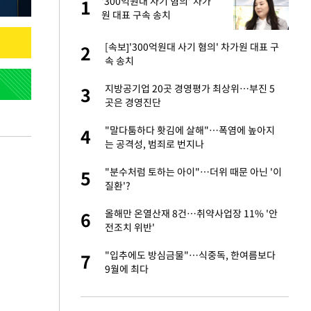
건물
'300억원대 사기 혐의' 차가
1
1
원 대표 구속 송치
친구들과 연락 끊어"
[속보]'300억원대 사기 혐의' 차가원 대표 구
2
2
속 송치
·국가대표 병행하더
지방공기업 20곳 경영평가 최상위…부진 5
3
3
곳은 경영진단
 분기배당 결정…3
"말다툼하다 홧김에 살해"…폭염에 높아지
4
4
표
는 공격성, 범죄로 번지나
경기 들여다보니…한
"분수처럼 토하는 아이"…더위 때문 아닌 '이
5
5
질환'?
 사과 후 근황…밝
올해만 온열산재 8건…취약사업장 11% '안
6
6
전조치 위반'
75원 분기 배
"입추에도 방심금물"…식중독, 한여름보다
7
7
방안 확정"
9월에 최다