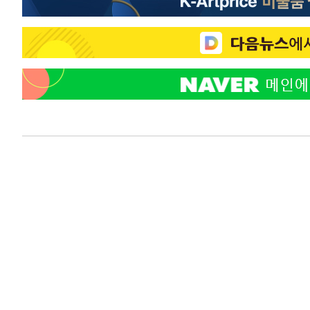
-11791초 전 >
[속보]코스피, 6200선 약보합…0.60% 내린 6258.77에
-11771초 전 >
[속보]원·달러 환율, 7.7원 내린 1416.1원 마감
-11660초 전 >
[속보] 노원서 40.1도 관측…서울, 2018년 이후 첫 40도
-8750초 전 >
[속보]종합특검, '계엄 수용공간 확보' 신용해 前교정본부
-7623초 전 >
외신들도 주목한 韓축구 파문…"국민적 공분에 수사 재개"
-7594초 전 >
11시간 압수수색에 성접대 파문까지…'쑥대밭' 된 축구협
-6616초 전 >
[속보]규제합리화위원회 부위원장에 김태유 서울대 공대 
태 후임
-2974초 전 >
[속보]국힘 윤리위, '돌려차기 발언' 진종오·서범수 징계 
28분 전 >
[속보] 7월 중국 수출 23.9%↑ 수입 27.5%↑…무역총액 25
1시간 전 >
[속보]'채상병 순직 책임' 임성근, 항소심도 징역 3년