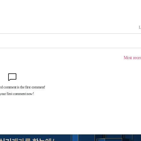
회
교수…이병
절차 개시
.3%↑
말고 과감히
쪽 아웃바
 하향
별재난지역
…희망지 못
날씨]
요 선제 대
단
무'