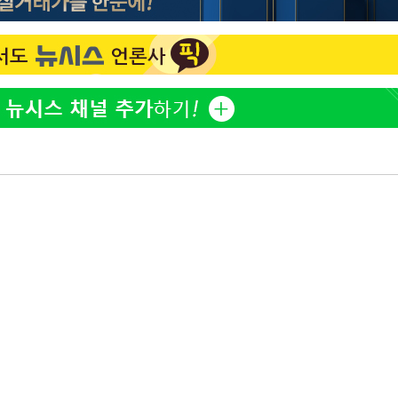
"서장훈, 28억에 산 서초 
1
450억에 매물로"
 마쳐
전현무 "전 연인 집착에 
2
장 기소
박찬민 딸 박민하, 배우
3
니…여유로운 근황 공개
회
SK하이닉스, 주당 375원
4
교수…이병
분기 중 추가 주주환원 발
절차 개시
외국인 심판 성 접대 7
5
.3%↑
국 축구 '5승 2무'
홍서범♥조갑경, 아들 불륜
6
은 미소
[속보]SK하이닉스, 주당 3
7
당…"3분기 중 주주환원 