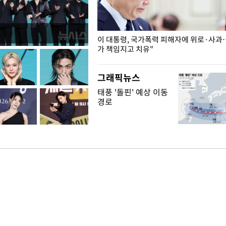
개구리밥
이 대통령, 국가폭력 피해자에 위로·사과
가 책임지고 치유"
그래픽뉴스
태풍 '돌핀' 예상 이동
경로