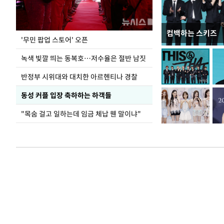
컴백하는 스키즈
지석천 뒤덮은 
'무민 팝업 스토어' 오픈
녹색 빛깔 띄는 동복호…저수율은 절반 남짓
반정부 시위대와 대치한 아르헨티나 경찰
동성 커플 입장 축하하는 하객들
"목숨 걸고 일하는데 임금 체납 웬 말이냐"