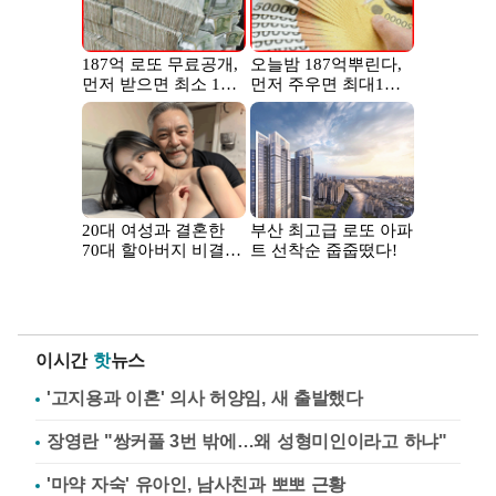
이시간
핫
뉴스
'고지용과 이혼' 의사 허양임, 새 출발했다
장영란 "쌍커풀 3번 밖에…왜 성형미인이라고 하냐"
'마약 자숙' 유아인, 남사친과 뽀뽀 근황