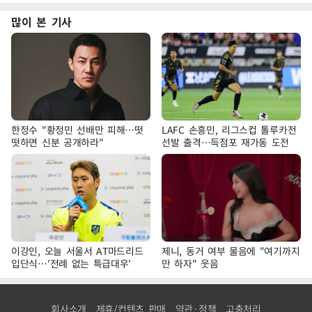
많이 본 기사
한정수 "황정민 선배만 피해…떳
LAFC 손흥민, 리그스컵 톨루카전
떳하면 신분 공개하라"
선발 출격…득점포 재가동 도전
이강인, 오늘 서울서 AT마드리드
제니, 동거 여부 물음에 "여기까지
입단식…'전례 없는 특급대우'
만 하자" 웃음
회사소개
제휴/컨텐츠 판매
약관·정책
고충처리