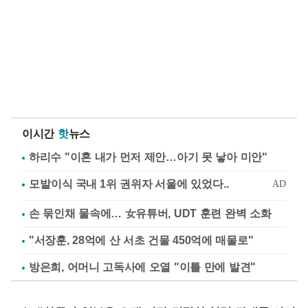
이시간
핫
뉴스
하리수 "이혼 내가 먼저 제안…아기 못 낳아 미안"
손 묶인채 물속에… 女유튜버, UDT 훈련 완벽 소화
"서장훈, 28억에 산 서초 건물 450억에 매물로"
방은희, 어머니 고독사에 오열 "이틀 만에 발견"