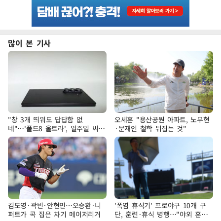
많이 본 기사
"창 3개 띄워도 답답함 없
오세훈 "용산공원 아파트, 노무현
네"…'폴드8 울트라', 일주일 써보
·문재인 철학 뒤집는 것"
니
김도영·곽빈·안현민…오승환·니
'폭염 휴식기' 프로야구 10개 구
퍼트가 콕 집은 차기 메이저리거
단, 훈련·휴식 병행…"야외 훈련