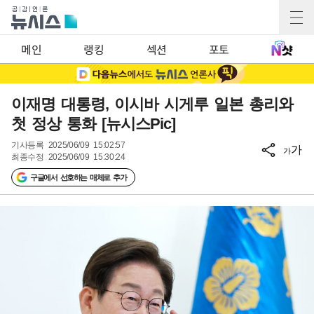
메인
랭킹
섹션
포토
이재명 대통령, 이시바 시게루 일본 총리와
첫 정상 통화 [뉴시스Pic]
기사등록
2025/06/09 15:02:57
가
가
최종수정
2025/06/09 15:30:24
구글에서 선호하는 매체로 추가