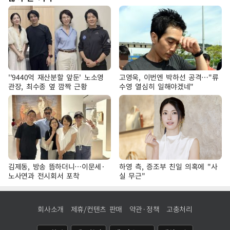
''9440억 재산분할 앞둔' 노소영
고영욱, 이번엔 박하선 공격…"류
관장, 최수종 옆 깜짝 근황
수영 열심히 일해야겠네"
김제동, 방송 뜸하더니…이문세·
하영 측, 증조부 친일 의혹에 "사
노사연과 전시회서 포착
실 무근"
회사소개
제휴/컨텐츠 판매
약관·정책
고충처리