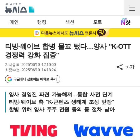
메인
랭킹
섹션
포토
티빙·웨이브 합병 물꼬 텄다…양사 "K-OTT
경쟁력 강화 집중"
기사등록
2025/06/10 12:10:00
가
가
최종수정
2025/06/10 14:18:24
구글에서 선호하는 매체로 추가
양사 경영진 파견 가능해져…통합 사전 단계
티빙·웨이브 측 "K-콘텐츠 생태계 조성 앞장"
합병 위해 양사 주주 전원 동의 등 절차 남아