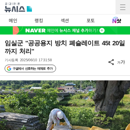
메인
랭킹
섹션
포토
임실군 "공공용지 방치 폐슬레이트 45t 20일
까지 처리"
기사등록
2025/06/10 17:31:58
가
가
구글에서 선호하는 매체로 추가