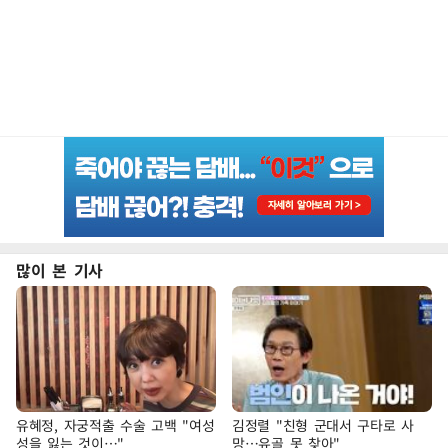
많이 본 기사
유혜정, 자궁적출 수술 고백 "여성
김정렬 "친형 군대서 구타로 사
성을 잃는 것이…"
망…유골 못 찾아"