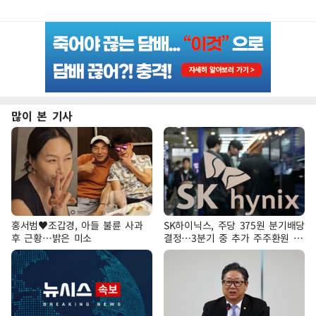
많이 본 기사
홍서범♥조갑경, 아들 불륜 사과
SK하이닉스, 주당 375원 분기배당
후 근황…밝은 미소
결정…3분기 중 추가 주주환원 발
표