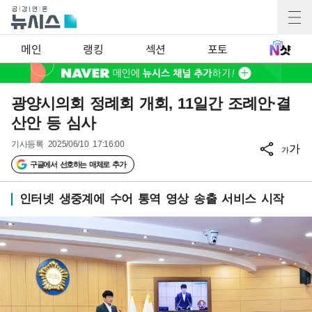
메인
랭킹
섹션
포토
광양시의회 정례회 개회, 11일간 조례안·결
산안 등 심사
기사등록
2025/06/10 17:16:00
가
가
구글에서 선호하는 매체로 추가
인터넷 생중계에 수어 통역 영상 송출 서비스 시작