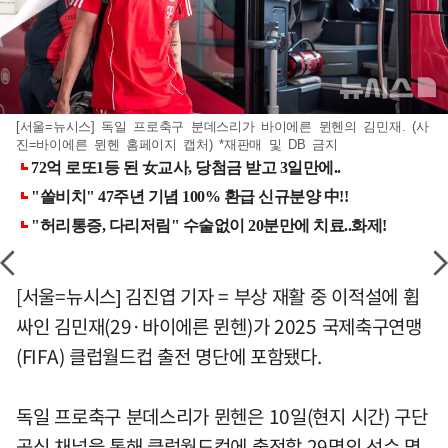
[서울=뉴시스] 독일 프로축구 분데스리가 바이에른 뮌헨의 김민재. (사
진=바이에른 뮌헨 홈페이지 캡처) *재판매 및 DB 금지
[서울=뉴시스] 김진엽 기자 = 부상 재활 중 이적설에 휩
싸인 김민재(29·바이에른 뮌헨)가 2025 국제축구연맹
(FIFA) 클럽월드컵 출전 명단에 포함됐다.
독일 프로축구 분데스리가 뮌헨은 10일(현지 시간) 구단
공식 채널을 통해 클럽월드컵에 출전할 29명의 선수 명