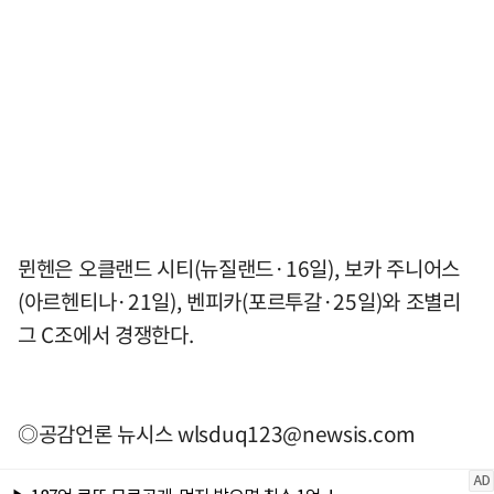
뮌헨은 오클랜드 시티(뉴질랜드·16일), 보카 주니어스
(아르헨티나·21일), 벤피카(포르투갈·25일)와 조별리
그 C조에서 경쟁한다.
◎공감언론 뉴시스
wlsduq123@newsis.com