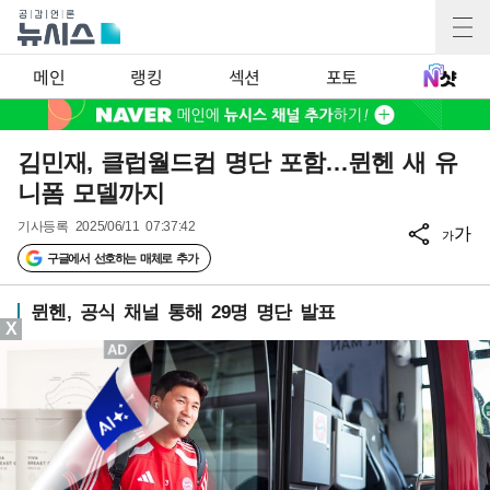
메인
랭킹
섹션
포토
김민재, 클럽월드컵 명단 포함…뮌헨 새 유
니폼 모델까지
기사등록
2025/06/11 07:37:42
가
가
구글에서 선호하는 매체로 추가
뮌헨, 공식 채널 통해 29명 명단 발표
X