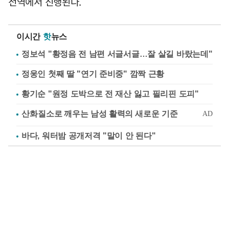
전역에서 진행된다.
이시간
핫
뉴스
정보석 "황정음 전 남편 서글서글…잘 살길 바랐는데"
정웅인 첫째 딸 "연기 준비중" 깜짝 근황
황기순 "원정 도박으로 전 재산 잃고 필리핀 도피"
바다, 워터밤 공개저격 "말이 안 된다"