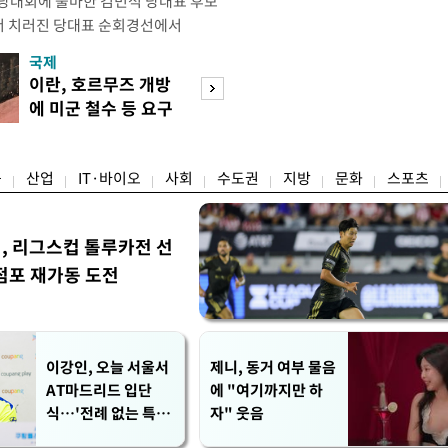
전당대회에 출마한 김민석 당대표 후보
서 치러진 당대표 순회경선에서
표)를 얻어 상대 경쟁주자인 정청래 후보
국제
경제
) 차로 제치고 1위를 차지했다. 전날 제주
이란, 호르무즈 개방
세제·토허제 엇
서도 김 후보가 앞섰다. 이에 따라 누
에 미군 철수 등 요구
자…실거주 유예 
에서도 김 후보(46.01%)가
장 검토
융
산업
IT·바이오
사회
수도권
지방
문화
스포츠
민, 리그스컵 톨루카전 선
점포 재가동 도전
이강인, 오늘 서울서
제니, 동거 여부 물음
AT마드리드 입단
에 "여기까지만 하
식…'전례 없는 특급
자" 웃음
대우'