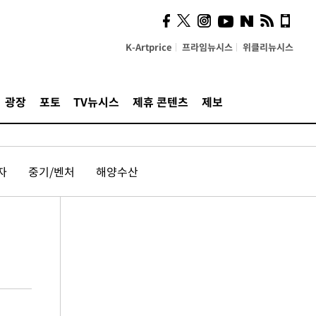
K-Artprice
프라임뉴시스
위클리뉴시스
광장
포토
TV뉴시스
제휴 콘텐츠
제보
자
중기/벤처
해양수산