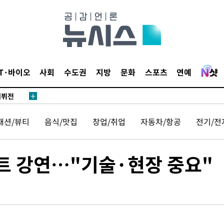
대우'
종합)
종합)
IT·바이오
사회
수도권
지방
문화
스포츠
연예
데뷔전
되길"
패션/뷰티
음식/맛집
창업/취업
자동차/항공
전기/전
시작'
승리…정청래
스트 강연…"기술·현장 중요"
청래
청래 승리
7%·정청래
2%·김민석
0.30%