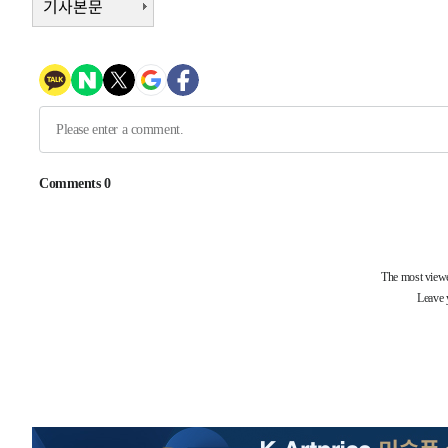
기사본문
득표
-15394초 전 >
"일본축구협회, 대한축구협회 성 접대 의혹 심판 조사"
-8036초 전 >
[속보]장은수, KLPGA 제주삼다수 역전 우승…데뷔 10년 
상
-3401초 전 >
"얼마나 더웠으면"…안동 물길공원서 헤엄친 구렁이 '소동
-3328초 전 >
손흥민, 68분 뛰고 2경기 침묵…LAFC, 톨루카에 1-0 승리
-2600초 전 >
'2경기 연속 침묵' 손흥민, 톨루카전 68분만 뛰고 슈팅 0개
-1352초 전 >
이강인, 오늘 서울서 AT마드리드 입단식…'전례 없는 특급
-32167초 전 >
이강인, 5만 관중 앞 ATM 데뷔…뜨거운 응원 속 새출발(
-31923초 전 >
'AT마드리드 7번' 이강인 데뷔전…맨시티에 1-3 역전패(
-29662초 전 >
'AT마드리드 7번' 이강인, 맨시티 상대로 비공식 데뷔전
-29164초 전 >
[속보]'AT마드리드 7번' 이강인, 맨시티 상대로 비공식 
-27228초 전 >
네타냐후, 트럼프의 가자 평화 2차 15개조 평화안 '거부'
-23824초 전 >
이강인 ATM 입단식에 '상암벌 들썩'…"세계적인 선수 
-22820초 전 >
태풍 돌핀, 중 저장성 타이저우시 해안에 상륙 (1보)
-20166초 전 >
AT마드리드 데뷔 앞둔 이강인, 맨시티전 선발 대신 '벤치 
-18796초 전 >
[속보]與 강원·TK 당원투표 합산 김민석 48.54%로 
44.40%
-18130초 전 >
與 강원·TK 당원투표 합산 김민석 46.01%로 승리…정