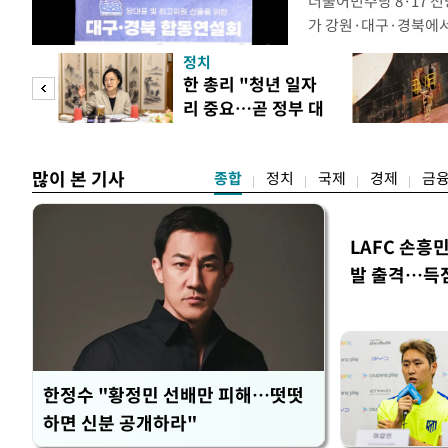
더불어민주당 8·17 
가 강원·대구·경북에
48.54%(1만8977
정치
를 1622표(4.14%p
만 피
한 총리 "청년 일자
·인천 권리당원 투표에
리 중요…곧 정부 대
적 합산(가중치 미반영)
공개
책"
많이 본 기사
종합
정치
국제
경제
금
LAFC 손흥
발 출격…득
한정수 "황정민 선배만 피해…떳떳
하면 신분 공개하라"