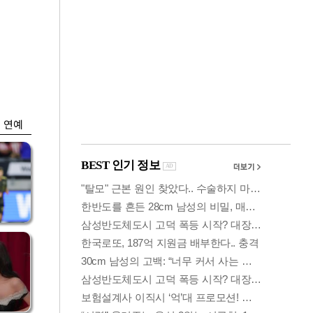
금융
박
변동성 커진 코스
연
피…거래대금 올해
최저
연예