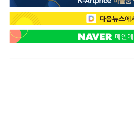
44.53%
-17970초 전 >
[속보]與전대 권리당원투표…강원·경북 김민석, 대구 정
-17777초 전 >
[속보]與 당대표 경선, 경북 권리당원 투표 김민석 47.3
45.71%
-17679초 전 >
[속보]與 당대표 경선, 대구 권리당원 투표 정청래 47.8
46.35%
-17476초 전 >
[속보]與 당대표 경선, 강원 권리당원 투표 김민석 승리…5
득표
-15394초 전 >
"일본축구협회, 대한축구협회 성 접대 의혹 심판 조사"
-8036초 전 >
[속보]장은수, KLPGA 제주삼다수 역전 우승…데뷔 10년 
상
-3401초 전 >
"얼마나 더웠으면"…안동 물길공원서 헤엄친 구렁이 '소동
-3328초 전 >
손흥민, 68분 뛰고 2경기 침묵…LAFC, 톨루카에 1-0 승리
-2600초 전 >
'2경기 연속 침묵' 손흥민, 톨루카전 68분만 뛰고 슈팅 0개
-1352초 전 >
이강인, 오늘 서울서 AT마드리드 입단식…'전례 없는 특급