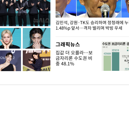
 드러난 홍제천…물고기 떼죽음
김민석, 강원·TK도 승리하며 정청래에 
1.48%p 앞서…격차 벌리며 박빙 우세
그래픽뉴스
집값 더 오를라…보
금자리론 수도권 비
중 48.1%