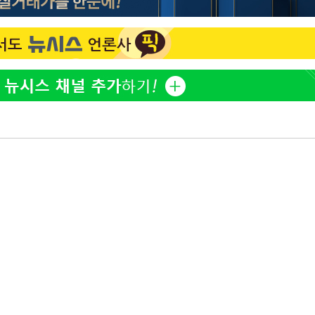
한정수 "황정민 선배만 피
1
해…떳떳하면 신분 공개하
청래 승리
7%·정청래
LAFC 손흥민, 리그스컵 
2
2%·김민석
격…득점포 재가동 도전
0.30%
이강인, 오늘 서울서 AT
3
식…'전례 없는 특급대우'
차에 첫 정
제니, 동거 여부 물음에 
4
'
웃음
(종합)
사우디 남서부 아람코 자
5
대우'
18살 차 장기하와 연애 
6
단발머리
장영란 "쌍커풀 3번 밖
7
고 하냐"