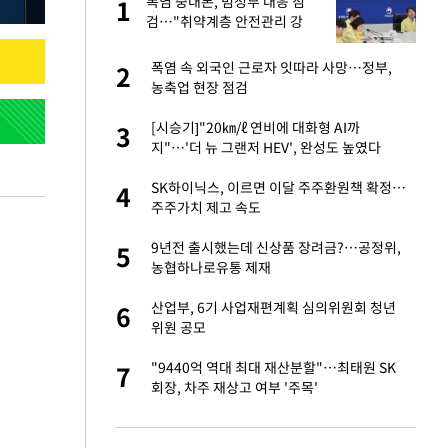
폭염 중대본, 범정부 대응 점
1
1
라"
검…"취약계층 안전관리 강
화"
톨루카전 선발 출
폭염 속 외국인 근로자 잇따라 사망…정부,
2
2
농축업 현장 점검
마드리드 입단
[시승기]"20㎞/ℓ 연비에 대화형 AI까
3
3
지"…'더 뉴 그랜저 HEV', 완성도 높였다
"여기까지만 하자"
SK하이닉스, 이르면 이달 주주환원책 확정…
4
4
주주가치 제고 속도
잔 정유시설서 화재
9년전 출시했는데 신상품 장려금?…공정위,
5
5
농협하나로유통 제재
중 윤가이…갑자기
산업부, 6기 사업재편계획 심의위원회 청년
6
6
위원 공모
에…왜 성형미인이라
"9440억 역대 최대 재산분할"…최태원 SK
7
7
회장, 차주 재상고 여부 '주목'