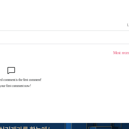
차에 첫 정
'
(종합)
대우'
종합)
종합)
데뷔전
되길"
시작'
승리…정청래
청래