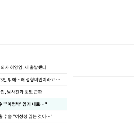
 의사 허양임, 새 출발했다
장영란 "쌍커풀 3번 밖에…왜 성형미인이라고 하냐"
아인, 남사친과 뽀뽀 근황
 "'이명박' 임기 내로…"
출 수술 "여성성 잃는 것이…"