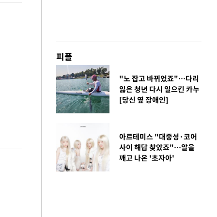
피플
"노 잡고 바뀌었죠"…다리
잃은 청년 다시 일으킨 카누
[당신 옆 장애인]
아르테미스 "대중성·코어
사이 해답 찾았죠"…알을
깨고 나온 '초자아'