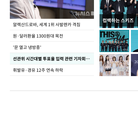
컴백하는 스키즈
극한 폭염에 바닥
알렉산드로바, 세계 1위 사발렌카 격침
도
원·달러환율 1300원대 목전
'문 열고 냉방중'
선관위 시간대별 투표율 입력 관련 기자회견하는 주진우 의원
휘발유·경유 12주 연속 하락