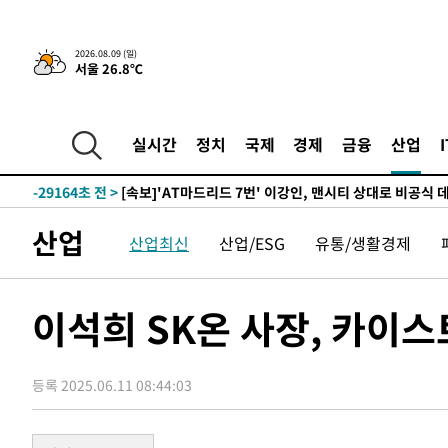
-1352초 전 >
이강인, 오늘 서울서 AT마드리드 입단식…'전례 없는 특급
2026.08.09 (일)
서울 26.8℃
-32167초 전 >
이강인, 5만 관중 앞 ATM 데뷔…뜨거운 응원 속 새출발(
-31923초 전 >
'AT마드리드 7번' 이강인 데뷔전…맨시티에 1-3 역전패(
-29662초 전 >
'AT마드리드 7번' 이강인, 맨시티 상대로 비공식 데뷔전
실시간
정치
국제
경제
금융
산업
-29164초 전 >
[속보]'AT마드리드 7번' 이강인, 맨시티 상대로 비공식 
-27228초 전 >
네타냐후, 트럼프의 가자 평화 2차 15개조 평화안 '거부'
-23824초 전 >
이강인 ATM 입단식에 '상암벌 들썩'…"세계적인 선수 
산업
산업최신
산업/ESG
유통/생활경제
-22820초 전 >
태풍 돌핀, 중 저장성 타이저우시 해안에 상륙 (1보)
-20166초 전 >
AT마드리드 데뷔 앞둔 이강인, 맨시티전 선발 대신 '벤치 
-18796초 전 >
[속보]與 강원·TK 당원투표 합산 김민석 48.54%로 
이석희 SK온 사장, 카이
44.40%
-18130초 전 >
與 강원·TK 당원투표 합산 김민석 46.01%로 승리…정
44.53%
-17970초 전 >
[속보]與전대 권리당원투표…강원·경북 김민석, 대구 정
등록 2025.06.11 08:44:03
-17777초 전 >
[속보]與 당대표 경선, 경북 권리당원 투표 김민석 47.3
45.71%
-17679초 전 >
[속보]與 당대표 경선, 대구 권리당원 투표 정청래 47.8
46.35%
-17476초 전 >
[속보]與 당대표 경선, 강원 권리당원 투표 김민석 승리…5