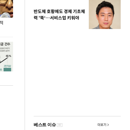
반도체 호황에도 경제 기초체
력 '뚝‘…서비스업 키워야
누적
용산·강남·서초 유휴부지까지…세제 이은 '영끌'
폭염 속 주말 풍
공급대책 윤곽