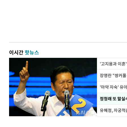
이시간
핫뉴스
'고지용과 이혼'
'마약 자숙' 유
정청래 또 말실수
유혜정, 자궁적