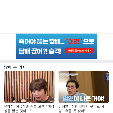
많이 본 기사
유혜정, 자궁적출 수술 고백 "여성
김정렬 "친형 군대서 구타로 사
성을 잃는 것이…"
망…유골 못 찾아"