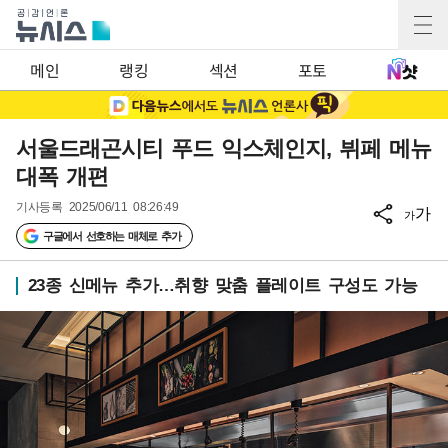
메인
랭킹
섹션
포토
서울드래곤시티 푸드 익스체인지, 뷔페 메뉴
대폭 개편
기사등록
2025/06/11 08:26:49
가
가
구글에서 선호하는 매체로 추가
23종 신메뉴 추가…취향 맞춤 플레이트 구성도 가능