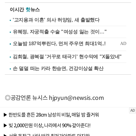
이시간
핫
뉴스
'고지용과 이혼' 의사 허양임, 새 출발했다
유혜정, 자궁적출 수술 "여성성 잃는 것이…"
김희철, 광복절 '거꾸로 태극기' 현수막에 "X돌았네"
손 덜덜 떠는 카라 한승연, 건강이상설 확산
◎공감언론 뉴시스
hjpyun@newsis.com