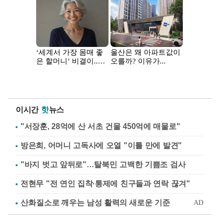
이시간
핫
뉴스
"서장훈, 28억에 산 서초 건물 450억에 매물로"
방은희, 어머니 고독사에 오열 "이틀 만에 발견"
"바지 벗고 앞뒤로"…탈북민 고백한 기쁨조 검사
전현무 "전 연인 집착·통제에 친구들과 연락 끊겨"