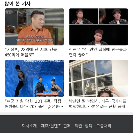
많이 본 기사
"서장훈, 28억에 산 서초 건물
전현무 "전 연인 집착에 친구들과
450억에 매물로"
연락 끊어"
"여군 지원 막힌 UDT 훈련 직접
박찬민 딸 박민하, 배우·국가대표
해봤습니다"…707 출신 女유튜버
병행하더니…여유로운 근황 공개
'완벽 소화'
회사소개
제휴/컨텐츠 판매
약관·정책
고충처리