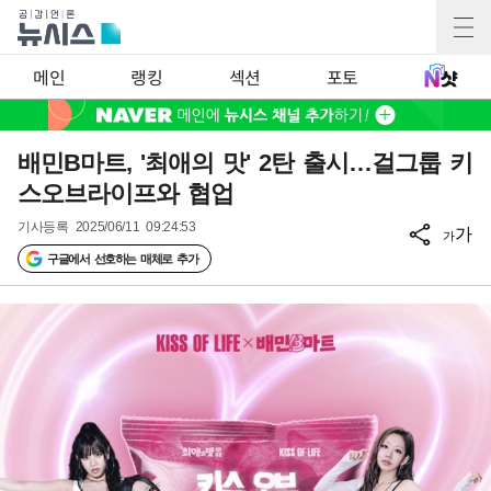
메인
랭킹
섹션
포토
배민B마트, '최애의 맛' 2탄 출시…걸그룹 키
스오브라이프와 협업
기사등록
2025/06/11 09:24:53
가
가
구글에서 선호하는 매체로 추가