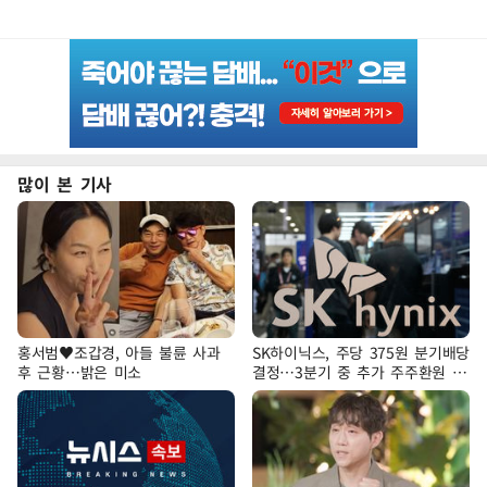
많이 본 기사
홍서범♥조갑경, 아들 불륜 사과
SK하이닉스, 주당 375원 분기배당
후 근황…밝은 미소
결정…3분기 중 추가 주주환원 발
표