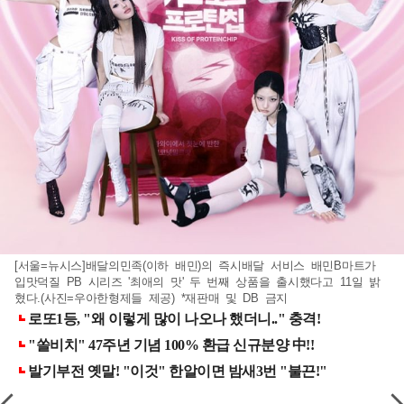
[서울=뉴시스]배달의민족(이하 배민)의 즉시배달 서비스 배민B마트가
입맛덕질 PB 시리즈 '최애의 맛' 두 번째 상품을 출시했다고 11일 밝
혔다.(사진=우아한형제들 제공) *재판매 및 DB 금지