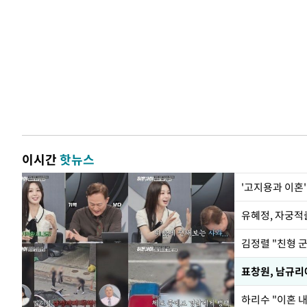
이시간
핫뉴스
'고지용과 이혼'
유혜정, 자궁적
김정렬 "친형 
하리수 "이혼 