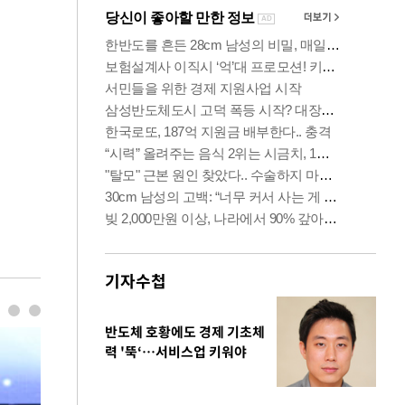
기자수첩
반도체 호황에도 경제 기초체
력 '뚝‘…서비스업 키워야