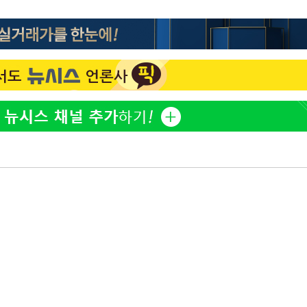
'고지용과 이혼' 허양임, 새
1
발했다
속[다음주
다"
"손 떨림 포착"…카라 한
2
려 죄송"
팬들 '걱정'
김희철, 거꾸로 걸린 광복
3
"X돌았네"
차가원 "○○○ 까면 주변
4
미반환 속 녹취 폭로 파장
용산어린이정원 앞 즐비한 
5
시스Pic]
외신 주목한 '축구협회 성접
6
한일월드컵까지 소환
[속보]이강인 "감독님이 
7
많은 트로피 원해 아틀레티