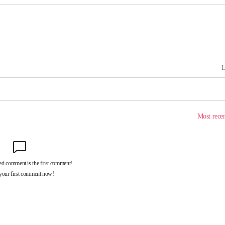
·서미화·
1위… 정
鄭
위해 뛸
승리
일날씨]
원해 아틀