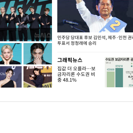
슨 일이? [뉴시스국회토pic]
민주당 당대표 후보 김민석, 제주·인천 
투표서 정청래에 승리
그래픽뉴스
집값 더 오를라…보
금자리론 수도권 비
중 48.1%