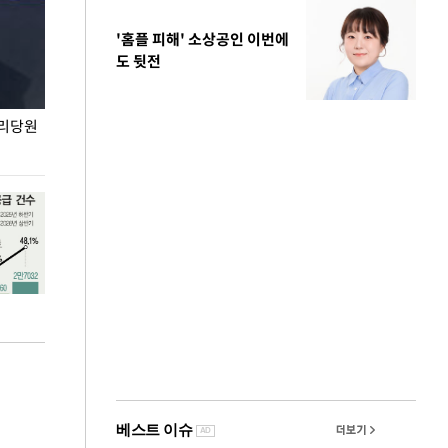
'홈플 피해' 소상공인 이번에
도 뒷전
권리당원
무더위 잊는 도심형 여름 축제 '2026 서울 바캉스
용산어린이정원 앞
페스티벌'