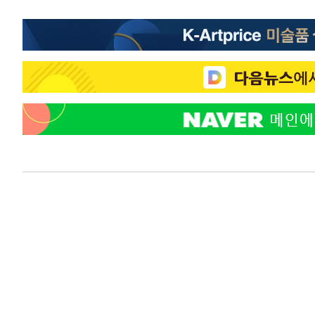
4시간 전 >
극한폭염 한풀 꺾이지만…'낮 최고 35도' 무더위, 열대야 계
날씨]
5시간 전 >
축구협회 "압수수색·성접대 논란 사과…쇄신의 기회로 삼겠
5시간 전 >
[속보]'압수수색·성접대 논란' 축구협회 "실망과 걱정 안겨드
8시간 전 >
'최고 37도' 폭염 지속…강원동해안 최대 150㎜ 비
10시간 전 >
[속보]뉴욕증시 상승 마감…S&P 0.6% 나스닥 1.3%↑