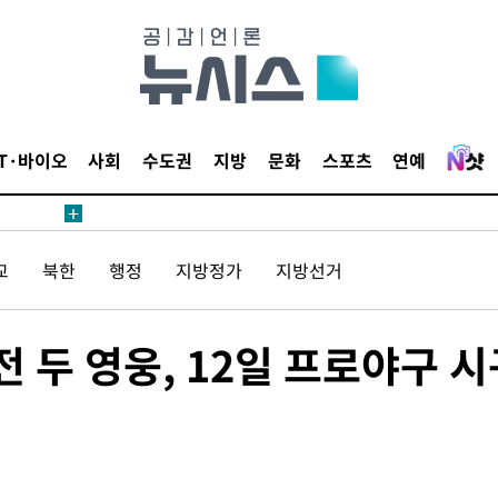
鄭
위해 뛸
승리
일날씨]
원해 아틀
IT·바이오
사회
수도권
지방
문화
스포츠
연예
교
북한
행정
지방정가
지방선거
 두 영웅, 12일 프로야구 시
속[다음주
다"
려 죄송"