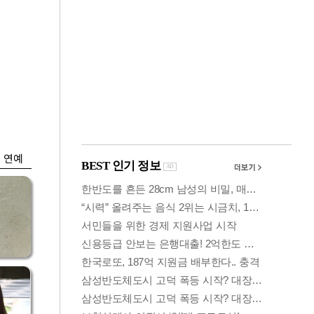
금융
시
다시 뛰는 코스닥…
'들
ETF 수익률 상위권
찍어
연예