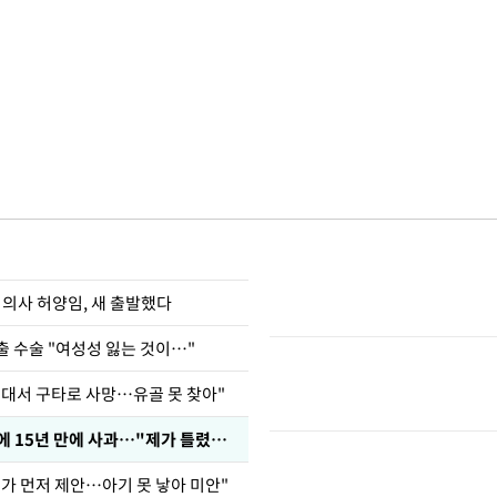
 의사 허양임, 새 출발했다
출 수술 "여성성 잃는 것이…"
군대서 구타로 사망…유골 못 찾아"
표창원, 남규리에 15년 만에 사과…"제가 틀렸습니다"
내가 먼저 제안…아기 못 낳아 미안"