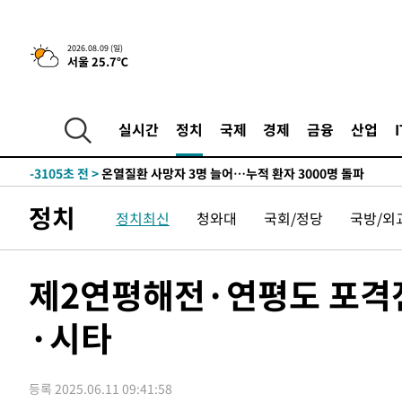
청래 44.56%
-11841초 전 >
[속보]與 대표 경선 제주·인천 당원투표…金 47.75%·
42.08%·宋 10.17%
-11375초 전 >
이강인 "아틀레티코 이적 기뻐…등번호 7번 의미보단 팀 
2026.08.09 (일)
서울 25.7℃
것"
-11310초 전 >
[속보]與 당대표 경선, 제주·인천 권리당원 투표 김민석 
-5084초 전 >
낮 최고 35도 '무더위'…동해안 시간당 30㎜ '강한 비'[내
-4354초 전 >
[속보]이강인 "감독님이 원하는 마음 느꼈고, 많은 트로피 
실시간
정치
국제
경제
금융
산업
레티코 이적"
-4136초 전 >
수도권 40도 육박 '펄펄'…동해안 일부 지역엔 호의주의보
-3105초 전 >
온열질환 사망자 3명 늘어…누적 환자 3000명 돌파
49분 전 >
강릉에 시간당 81.4㎜ 물폭탄…도로 잠기고 담벼락 붕괴
정치
정치최신
청와대
국회/정당
국방/외
1시간 전 >
백운산서 80년근 천종산삼 9뿌리 발견…감정가 1.3억원
2시간 전 >
선재도서 해루질 나섰다 실종 60대, 닷새 만에 숨진 채 발견
3시간 전 >
남자 농구, 나고야 아시안게임서 '홈팀' 일본과 한일전
제2연평해전·연평도 포격전
3시간 전 >
여수 오동도 해상서 모터보트 전복…1명 사망·1명 실종
·시타
4시간 전 >
극한폭염 한풀 꺾이지만…'낮 최고 35도' 무더위, 열대야 계
날씨]
5시간 전 >
축구협회 "압수수색·성접대 논란 사과…쇄신의 기회로 삼겠
5시간 전 >
[속보]'압수수색·성접대 논란' 축구협회 "실망과 걱정 안겨드
등록 2025.06.11 09:41:58
8시간 전 >
'최고 37도' 폭염 지속…강원동해안 최대 150㎜ 비