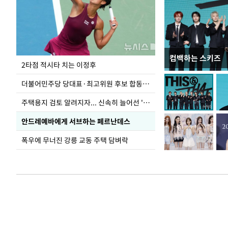
컴백하는 스키즈
이번주 국회에는 무
2타점 적시타 치는 이정후
더불어민주당 당대표·최고위원 후보 합동연설회
주택용지 검토 알려지자... 신속히 늘어선 '근조화환'
안드레예바에게 서브하는 페르난데스
폭우에 무너진 강릉 교동 주택 담벼락