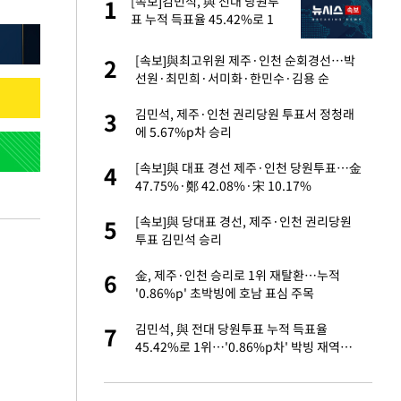
 출
[속보]김민석, 與 전대 당원투
1
1
표 누적 득표율 45.42%로 1
위… 정청래 44.56%
승연, 건강 괜찮나
[속보]與최고위원 제주·인천 순회경선…박
2
2
선원·최민희·서미화·한민수·김용 순
절 태극기 현수막에
김민석, 제주·인천 권리당원 투표서 정청래
3
3
에 5.67%p차 승리
 다 죽어"…전세금
[속보]與 대표 경선 제주·인천 당원투표…金
4
4
47.75%·鄭 42.08%·宋 10.17%
근조화환, 왜?[뉴
[속보]與 당대표 경선, 제주·인천 권리당원
5
5
투표 김민석 승리
대 의혹'…2002
金, 제주·인천 승리로 1위 재탈환…누적
6
6
'0.86%p' 초박빙에 호남 표심 주목
원하는 마음 느꼈고,
김민석, 與 전대 당원투표 누적 득표율
7
7
코 이적"
45.42%로 1위…'0.86%p차' 박빙 재역전
(종합2보)