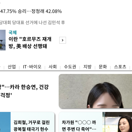
목
47.75% 승리…정청래 42.08%
전당대회 당대표 선거에 나선 김민석 후
역 순회경선에서 '누적 1위'를 탈환했
국제
경제
 우세 지역으로 점쳐졌던 충청권과 부산
이란 "호르무즈 재개
세계식량가격 다
승 1패를 주고 받은 김 후보는 이날
방, 美 배상 선행돼
상승…곡물·설탕 
며 '2승 1패'로 앞서가게 됐다. 다
야"
썩'
율 차이가 '0.86%p'에 불과
융
산업
IT·바이오
사회
수도권
지방
문화
스포츠
착"…카라 한승연, 건강
'걱정'
김희철, 거꾸로 걸린
차가원 "○○○ 까
광복절 태극기 현수
면 주변 다 죽어"…