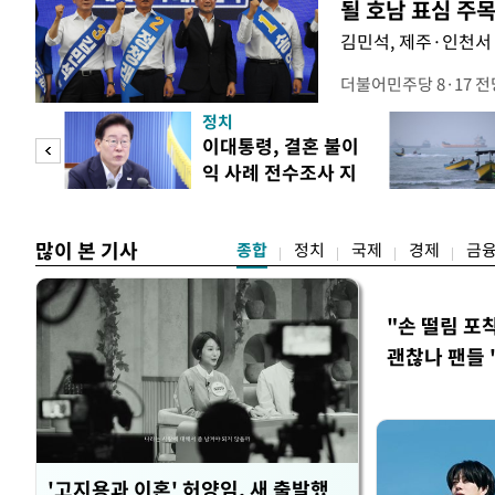
될 호남 표심 주
김민석, 제주·인천서 
더불어민주당 8·17 
보가 8일 제주·인천 지
정치
다. 앞서 정청래 후보
희망
이대통령, 결혼 불이
·울산·경남 경선에서 1
각"
익 사례 전수조사 지
제주·인천 경선에서 이기
시
만 두 후보 간 누적 득표
많이 본 기사
종합
정치
국제
경제
금
"손 떨림 포
괜찮나 팬들 
'고지용과 이혼' 허양임, 새 출발했