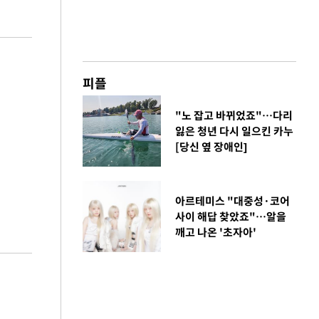
피플
"노 잡고 바뀌었죠"…다리
잃은 청년 다시 일으킨 카누
[당신 옆 장애인]
아르테미스 "대중성·코어
사이 해답 찾았죠"…알을
깨고 나온 '초자아'