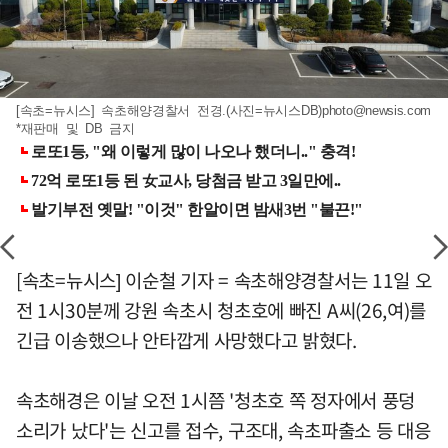
[속초=뉴시스] 속초해양경찰서 전경.(사진=뉴시스DB)
photo@newsis.com
*재판매 및 DB 금지
[속초=뉴시스] 이순철 기자 = 속초해양경찰서는 11일 오
전 1시30분께 강원 속초시 청초호에 빠진 A씨(26,여)를
긴급 이송했으나 안타깝게 사망했다고 밝혔다.
속초해경은 이날 오전 1시쯤 '청초호 쪽 정자에서 풍덩
소리가 났다'는 신고를 접수, 구조대, 속초파출소 등 대응