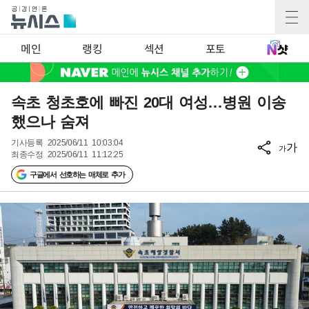
메인
랭킹
섹션
포토
속초 청초호에 빠진 20대 여성…병원 이송
했으나 숨져
기사등록
2025/06/11 10:03:04
가
가
최종수정
2025/06/11 11:12:25
구글에서 선호하는 매체로 추가