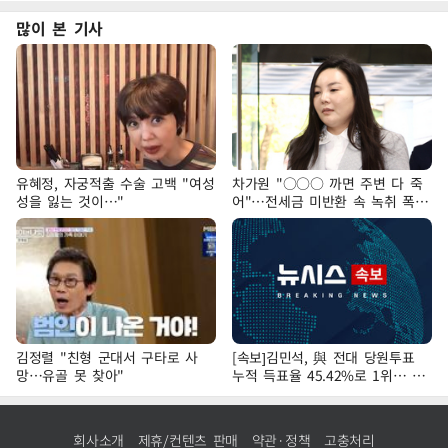
많이 본 기사
유혜정, 자궁적출 수술 고백 "여성
차가원 "○○○ 까면 주변 다 죽
성을 잃는 것이…"
어"…전세금 미반환 속 녹취 폭로
파장
김정렬 "친형 군대서 구타로 사
[속보]김민석, 與 전대 당원투표
망…유골 못 찾아"
누적 득표율 45.42%로 1위… 정
청래 44.56%
회사소개
제휴/컨텐츠 판매
약관·정책
고충처리