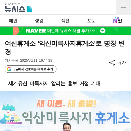
메인
랭킹
섹션
포토
여산휴게소 '익산미륵사지휴게소'로 명칭 변
경
기사등록
2025/06/11 16:44:39
가
가
구글에서 선호하는 매체로 추가
세계유산 미륵사지 알리는 홍보 거점 기대