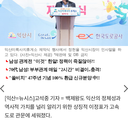
익산미륵사지휴게소 제막식 행사에서 정헌율 익산시장이 인사말을 하
고 있다. (사진=익산시 제공) *재판매 및 DB 금지
[익산=뉴시스]고석중 기자 = 백제왕도 익산의 정체성과
역사적 가치를 널리 알리기 위한 상징적 이정표가 고속
도로 관문에 세워졌다.