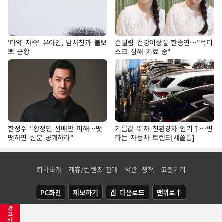
'마약 자숙' 유아인, 남사친과 볼뽀
손떨림 건강이상설 한승연…"목디
뽀 근황
스크 심해 치료 중"
한정수 "황정민 선배만 피해…떳
기름값 뛰자 친환경차 인기↑…변
떳하면 신분 공개하라"
하는 자동차 트렌드[세쓸통]
회사소개
제휴/컨텐츠 판매
약관·정책
고충처리
PC화면
제보하기
앱 다운로드
맨위로↑
광
COPYRIGHTⓒ
NEWSIS
ALL RIGHTS RESERVED.
고
삭