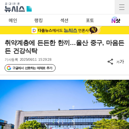
메인
랭킹
섹션
포토
취약계층에 든든한 한끼…울산 중구, 마음든
든 건강식탁
기사등록
2025/06/11 15:29:28
가
가
구글에서 선호하는 매체로 추가