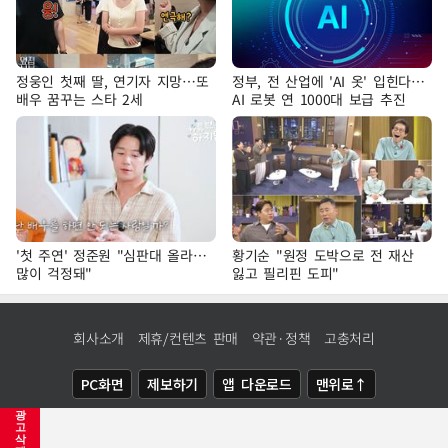
정웅인 첫째 딸, 연기자 지망…또
정부, 전 산업에 'AI 옷' 입힌다…
배우 꿈꾸는 스타 2세
AI 로봇 연 1000대 보급 추진
'첫 주연' 정준원 "심판대 올라…
황기순 "원정 도박으로 전 재산
많이 걱정돼"
잃고 필리핀 도피"
회사소개
제휴/컨텐츠 판매
약관·정책
고충처리
PC화면
제보하기
앱 다운로드
맨위로↑
광
COPYRIGHTⓒ
NEWSIS
ALL RIGHTS RESERVED.
고
삭