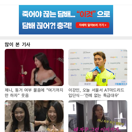
많이 본 기사
제니, 동거 여부 물음에 "여기까지
이강인, 오늘 서울서 AT마드리드
만 하자" 웃음
입단식…'전례 없는 특급대우'