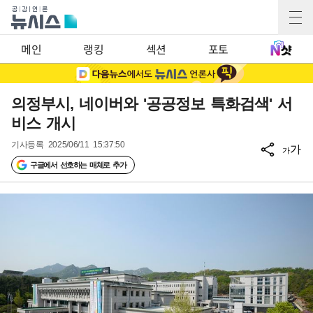
메인
랭킹
섹션
포토
의정부시, 네이버와 '공공정보 특화검색' 서
비스 개시
기사등록
2025/06/11 15:37:50
가
가
구글에서 선호하는 매체로 추가