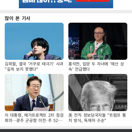
많이 본 기사
김희철, 결국 '거꾸로 태극기' 사과
홍석천, 입양 두 자녀에 '재산 상
"깊게 보지 못했다"
속' 언급했다
이 대통령, 메가프로젝트 2차 점검
美 전직 정보당국자들 "트럼프 통
회의…광주 군공항 이전·주 52시
치 방식, 독재자 수순"
간 예외 등 논의