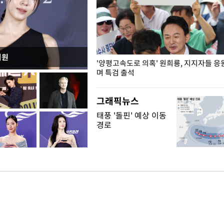
지원
"수사·기소 분리 관련 대비책 최
'양평고속도로 의혹' 원희룡, 지지자들 응
"
며 특검 출석
그래픽뉴스
태풍 '돌핀' 예상 이동
경로