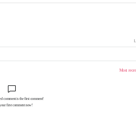
무부 대변인
해 불가피"
등 압수수
월 중 예
장
 구축
조 마감 다
어려워" 취
무부 대변인