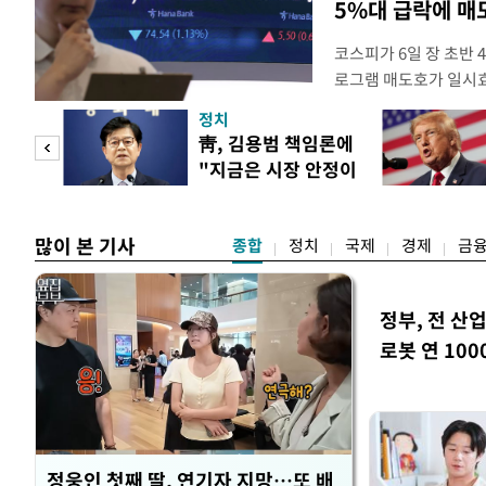
5%대 급락에 
코스피가 6일 장 초반
로그램 매도호가 일시
한국거래소는 이날 오전
정치
했다고 밝혔다. 발동 
 놀
靑, 김용범 책임론에
대비 5.12% 급락한 9
"지금은 시장 안정이
스피200을 기초자산으
 첫
우선"
많이 본 기사
종합
정치
국제
경제
금
정부, 전 산업
로봇 연 100
정웅인 첫째 딸, 연기자 지망…또 배