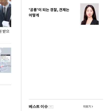
'공룡'이 되는 경찰, 견제는
어떻게
원 받으
정동영, 조현 '이상주의' 발언에 "이상이 있어야
장동혁 "李 대
현실 바꿔"
하다"