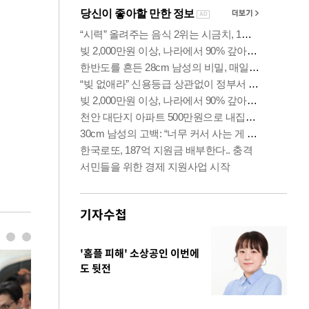
기자수첩
'홈플 피해' 소상공인 이번에
도 뒷전