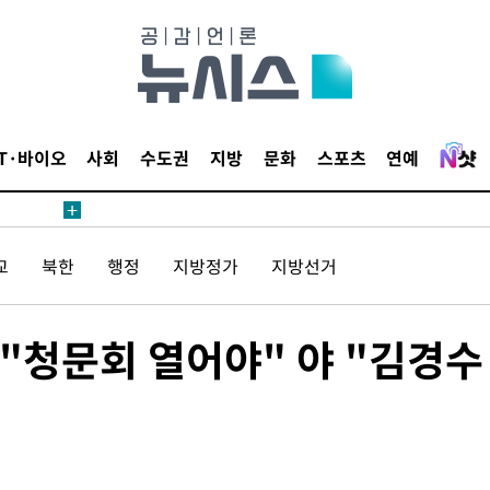
무부 대변인
해 불가피"
등 압수수
IT·바이오
사회
수도권
지방
문화
스포츠
연예
월 중 예
교
북한
행정
지방정가
지방선거
장
"청문회 열어야" 야 "김경수
 구축
조 마감 다
어려워" 취