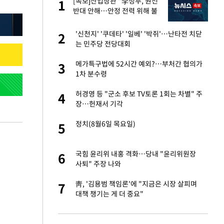
[속보]산업장관 "李정부, 원전
1
1
세
반대 안해…안정 전력 위해 불
가피"
입힌다…AI 로봇 연
'신천지' '쿠데타' '일베' '박쥐'…난타전 치닫
2
2
는 민주당 전당대회
대 올라…많이 걱정
메가특구법에 52시간 예외?…부처간 협의가
3
3
1차 분수령
 재산 잃고 필리핀
허경영 등 "군소 후보 TV토론 1회는 차별" 주
4
4
장…헌재서 기각
"짝짝이 눈 탈출"
정치(8월6일 목요일)
5
5
사 안한 '무개념'
국힘 윤리위 내홍 격화…당내 "윤리위원장
6
6
사퇴" 주장 나와
 소환…韓 환율 안
靑, '김용범 책임론'에 "지금은 시장 살피며
7
7
대책 챙기는 게 더 중요"