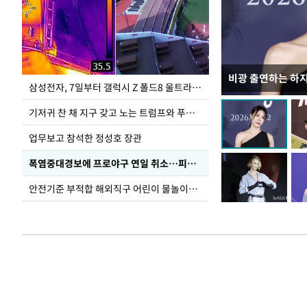
비광 출연하는 하
이재명 대통령, 
삼성전자, 7일부터 갤럭시 Z 폴드8 울트라·폴드8·플립8 출시
선 다해 강구해야
기저귀 찬 채 지구 갖고 노는 트럼프와 푸틴 형상 미로
업무보고 참석한 정성호 장관
폭염중대경보에 프로야구 연일 취소…피칭 연습장 '52도'
안전기준 부적합 해외직구 어린이 물놀이용품 판매 중단 요청한 서울시