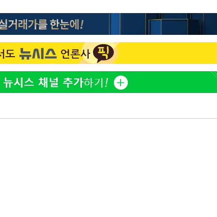
정웅인 첫째 딸, 연기자 지
1
망…또 배우 꿈꾸는 스타 2
정부, 전 산업에 'AI 옷' 
2
1000대 보급 추진
'첫 주연' 정준원 "심판
3
돼"
황기순 "원정 도박으로 전
4
도피"
최준희, 또 성형수술 예고 
5
브라이언, 눈 마주치고도 인
6
후배 폭로
美, 엔화 방어하며 원화도
7
정 '우군' 되나