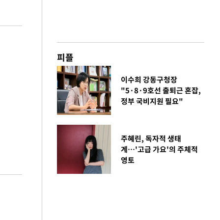
피플
이수희 강동구청장
"5·8·9호선 출퇴근 혼잡,
정부 국비지원 필요"
주혜린, 독자적 생태
계…'고급 가요'의 주체적
영토