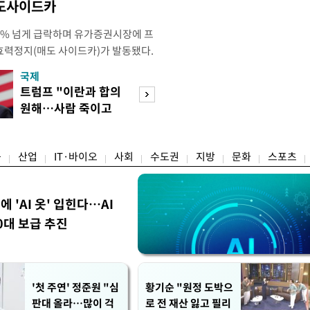
매도사이드카
 4% 넘게 급락하며 유가증권시장에 프
효력정지(매도 사이드카)가 발동됐다.
 10시18분께 매도 사이드카를 발동
국제
경제
당시 코스피200선물지수는 전일 종가
트럼프 "이란과 합의
서울 집 팔고 지방
87.24였다. 코스피 매도 사이드카는 코
원해…사람 죽이고
면 양도세↓…고
로 하는 선물 최근월물 가격
싶지 않아"
층 움직일까
융
산업
IT·바이오
사회
수도권
지방
문화
스포츠
에 'AI 옷' 입힌다…AI
0대 보급 추진
'첫 주연' 정준원 "심
황기순 "원정 도박으
판대 올라…많이 걱
로 전 재산 잃고 필리