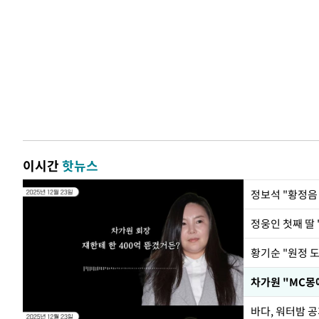
이시간
핫뉴스
정웅인 첫째 딸 
황기순 "원정 
바다, 워터밤 공