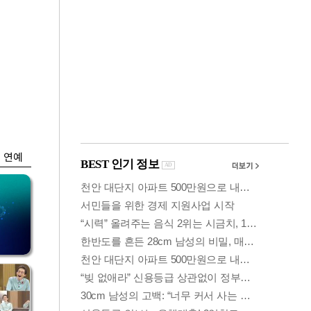
금융
 가
6월 경상수지 497.3
령
억 달러…38개월 연
속 흑자
연예