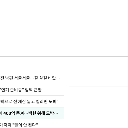
정보석 "황정음 전 남편 서글서글…잘 살길 바랐는데"
"연기 준비중" 깜짝 근황
도박으로 전 재산 잃고 필리핀 도피"
차가원 "MC몽에 400억 뜯겨…백현 위해 도박빚 갚아줘"
개저격 "말이 안 된다"