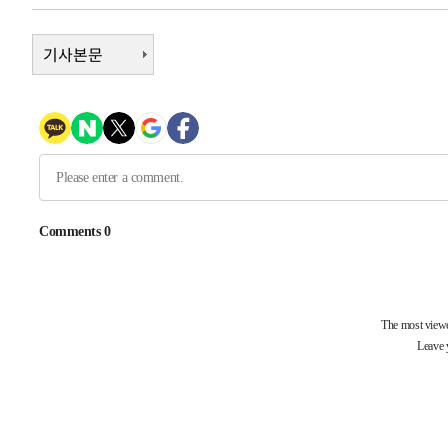
임 3년 인터뷰
1시간 전 >
[속보] "이란-오만, 호르무즈 해협 통행 항로 합의" 이란 외
-31039초 전 >
기사본문
[속보]산업장관 "李정부, 원전 반대 안해…안정 전력 위
-29736초 전 >
[속보]경찰, '홍명보 선임 논란' 대한축구협회·축구회관 
색
-29123초 전 >
[속보]산업장관 "美무역법 제301조 과잉생산 결과 발표 8
상
-28916초 전 >
[속보]코스피 매도사이드카 발동…4%대 급락
-28188초 전 >
[속보]전남광주 초대 시민추천 부시장에 백승주·윤난실
-25749초 전 >
서울 열대야 15일째 지속…비공식 '초열대야' 30도 넘어
-24316초 전 >
[속보]코스닥, 2.15포인트(0.27%) 내린 797.44 출발
-24299초 전 >
[속보]코스피, 119.51포인트(1.81%) 내린 6478.75 개
-20746초 전 >
6월 경상수지 497.3억 달러…두 달 연속 사상 최대
-20697초 전 >
서울 낮 39도 '폭염중대경보'…40도 관측 가능성도
-18059초 전 >
미 워싱턴주 스포캔 시의 통제불능 3개 산불, 방화선 일부
-10232초 전 >
[속보] 호르무즈 해협 이란-오만 협상 기대속 뉴욕증시 혼
우 0.49%↑
-8587초 전 >
[속보] 이란 대통령 "지금 최고지도자와 소통하기가 매우 
임 3년 인터뷰
1시간 전 >
[속보] "이란-오만, 호르무즈 해협 통행 항로 합의" 이란 외