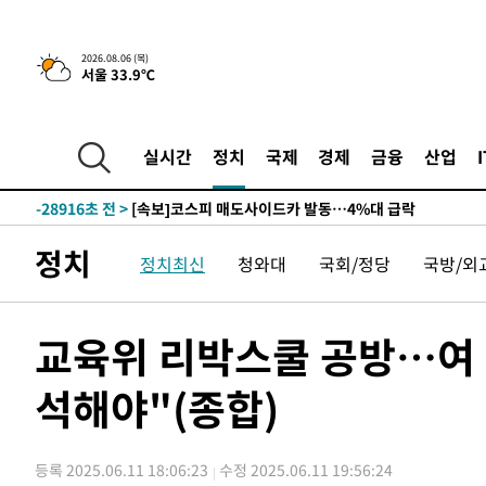
2026.08.06 (목)
서울 33.9℃
1시간 전 >
[속보] "이란-오만, 호르무즈 해협 통행 항로 합의" 이란 외
-31039초 전 >
[속보]산업장관 "李정부, 원전 반대 안해…안정 전력 위
-29736초 전 >
[속보]경찰, '홍명보 선임 논란' 대한축구협회·축구회관 
실시간
정치
국제
경제
금융
산업
색
-29123초 전 >
[속보]산업장관 "美무역법 제301조 과잉생산 결과 발표 8
상
-28916초 전 >
[속보]코스피 매도사이드카 발동…4%대 급락
-28188초 전 >
[속보]전남광주 초대 시민추천 부시장에 백승주·윤난실
정치
정치최신
청와대
국회/정당
국방/외
-25749초 전 >
서울 열대야 15일째 지속…비공식 '초열대야' 30도 넘어
-24316초 전 >
[속보]코스닥, 2.15포인트(0.27%) 내린 797.44 출발
-24299초 전 >
[속보]코스피, 119.51포인트(1.81%) 내린 6478.75 개
교육위 리박스쿨 공방…여 
-20746초 전 >
6월 경상수지 497.3억 달러…두 달 연속 사상 최대
석해야"(종합)
-20697초 전 >
서울 낮 39도 '폭염중대경보'…40도 관측 가능성도
-18059초 전 >
미 워싱턴주 스포캔 시의 통제불능 3개 산불, 방화선 일부
-10232초 전 >
[속보] 호르무즈 해협 이란-오만 협상 기대속 뉴욕증시 혼
등록 2025.06.11 18:06:23
수정 2025.06.11 19:56:24
우 0.49%↑
-8587초 전 >
[속보] 이란 대통령 "지금 최고지도자와 소통하기가 매우 