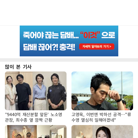
많이 본 기사
''9440억 재산분할 앞둔' 노소영
고영욱, 이번엔 박하선 공격…"류
관장, 최수종 옆 깜짝 근황
수영 열심히 일해야겠네"