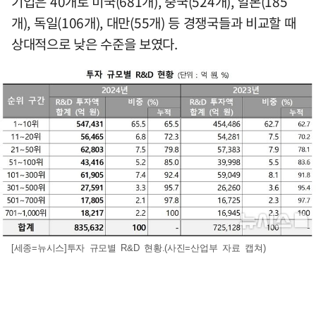
기업은 40개로 미국(681개), 중국(524개), 일본(185
개), 독일(106개), 대만(55개) 등 경쟁국들과 비교할 때
상대적으로 낮은 수준을 보였다.
[세종=뉴시스]투자 규모별 R&D 현황.(사진=산업부 자료 캡쳐)