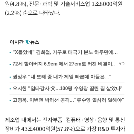
원(4.8%), 전문·과학 및 기술서비스업 1조8000억원
(2.2%) 순으로 나타났다.
이시간
핫
뉴스
"X돌았네" 김희철, 거꾸로 태극기 분노 하루만에…
권상우 "내 또래 중 내가 제일 빠른데 아들은…"
오지헌 "일타강사 父…100평 수영장 딸린 집 살았다"
고영욱, 이번엔 박하선 공격…"류수영 열심히 일해야"
제조업 내에서는 전자부품·컴퓨터·영상·음향 및 통신
장비가 43조4000억원(57.8%)으로 가장 R&D 투자가