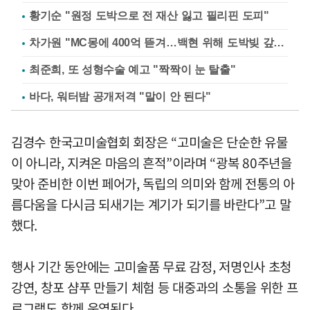
황기순 "원정 도박으로 전 재산 잃고 필리핀 도피"
차가원 "MC몽에 400억 뜯겨…백현 위해 도박빚 갚아줘"
최준희, 또 성형수술 예고 "짝짝이 눈 탈출"
바다, 워터밤 공개저격 "말이 안 된다"
김경수 한국고미술협회 회장은 “고미술은 단순한 유물
이 아니라, 지켜온 마음의 흔적”이라며 “광복 80주년을
맞아 준비한 이번 페어가, 독립의 의미와 함께 전통의 아
름다움을 다시금 되새기는 계기가 되기를 바란다”고 말
했다.
행사 기간 동안에는 고미술품 무료 감정, 저명인사 초청
강연, 창포 샴푸 만들기 체험 등 대중과의 소통을 위한 프
로그램도 함께 운영된다.