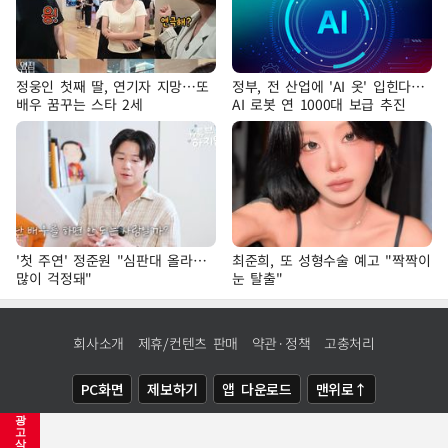
정웅인 첫째 딸, 연기자 지망…또
정부, 전 산업에 'AI 옷' 입힌다…
배우 꿈꾸는 스타 2세
AI 로봇 연 1000대 보급 추진
'첫 주연' 정준원 "심판대 올라…
최준희, 또 성형수술 예고 "짝짝이
많이 걱정돼"
눈 탈출"
회사소개
제휴/컨텐츠 판매
약관·정책
고충처리
PC화면
제보하기
앱 다운로드
맨위로↑
광
COPYRIGHTⓒ
NEWSIS
ALL RIGHTS RESERVED.
고
삭