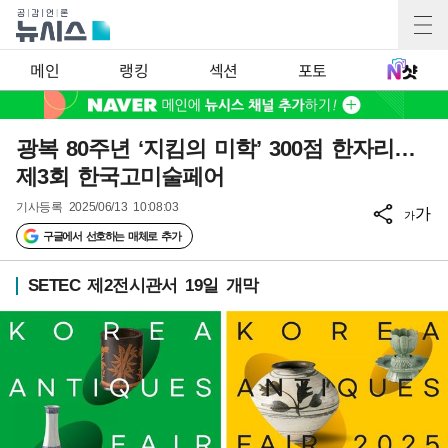
메인
랭킹
섹션
포토
광복 80주년 ‘지킴의 미학’ 300점 한자리…
제3회 한국고미술페어
기사등록
2025/06/13 10:08:03
가
가
구글에서 선호하는 매체로 추가
SETEC 제2전시관서 19일 개막