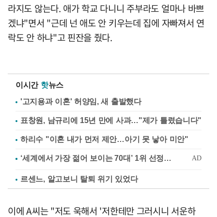
라지도 않는다. 애가 학교 다니니 주부라도 얼마나 바쁘
겠냐"면서 "근데 넌 애도 안 키우는데 집에 자빠져서 연
락도 안 하냐"고 핀잔을 줬다.
이시간
핫
뉴스
'고지용과 이혼' 허양임, 새 출발했다
표창원, 남규리에 15년 만에 사과…"제가 틀렸습니다"
하리수 "이혼 내가 먼저 제안…아기 못 낳아 미안"
르센느, 알고보니 탈퇴 위기 있었다
이에 A씨는 "저도 욱해서 '저한테만 그러시니 서운하