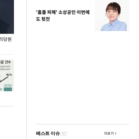
'홈플 피해' 소상공인 이번에
도 뒷전
권리당원
무더위 잊는 도심형 여름 축제 '2026 서울 바캉스
용산어린이정원 앞
페스티벌'