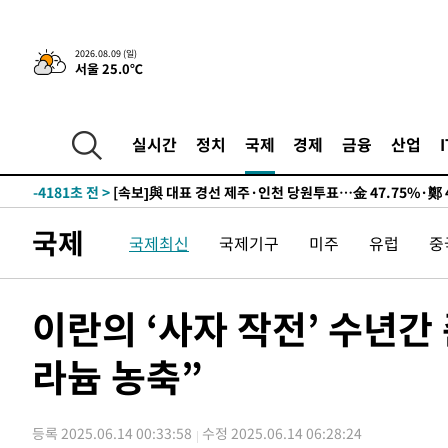
12시간 전 >
[속보]뉴욕증시 상승 마감…S&P 0.6% 나스닥 1.3%↑
2026.08.09 (일)
서울 25.0℃
-13899초 전 >
이란 "호르무즈 재개방 합의 근접…美 배상 선행돼야"
-4946초 전 >
[속보]與최고위원 제주·인천 순회경선…박선원·최민희·
민수·김용 순
-4899초 전 >
[속보]김민석, 與 전대 당원투표 누적 득표율 45.42%로 
실시간
정치
국제
경제
금융
산업
래 44.56%
-4181초 전 >
[속보]與 대표 경선 제주·인천 당원투표…金 47.75%·鄭 4
宋 10.17%
-3715초 전 >
이강인 "아틀레티코 이적 기뻐…등번호 7번 의미보단 팀 위
-3650초 전 >
[속보]與 당대표 경선, 제주·인천 권리당원 투표 김민석 승
국제
국제최신
국제기구
미주
유럽
중
42분 전 >
낮 최고 35도 '무더위'…동해안 시간당 30㎜ '강한 비'[내일날
55분 전 >
[속보]이강인 "감독님이 원하는 마음 느꼈고, 많은 트로피 원
코 이적"
58분 전 >
수도권 40도 육박 '펄펄'…동해안 일부 지역엔 호의주의보
이란의 ‘사자 작전’ 수년간
1시간 전 >
온열질환 사망자 3명 늘어…누적 환자 3000명 돌파
라늄 농축”
2시간 전 >
강릉에 시간당 81.4㎜ 물폭탄…도로 잠기고 담벼락 붕괴
4시간 전 >
백운산서 80년근 천종산삼 9뿌리 발견…감정가 1.3억원
4시간 전 >
선재도서 해루질 나섰다 실종 60대, 닷새 만에 숨진 채 발견
등록 2025.06.14 00:33:58
수정 2025.06.14 06:28:24
5시간 전 >
남자 농구, 나고야 아시안게임서 '홈팀' 일본과 한일전