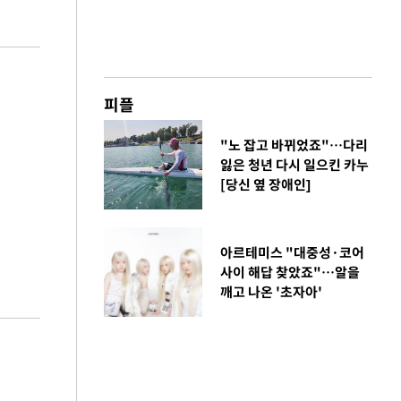
피플
"노 잡고 바뀌었죠"…다리
잃은 청년 다시 일으킨 카누
[당신 옆 장애인]
아르테미스 "대중성·코어
사이 해답 찾았죠"…알을
깨고 나온 '초자아'