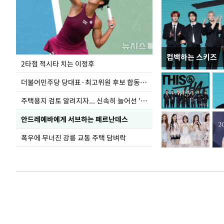
컴백하는 스키즈
이번주 국회에는 무
2타점 적시타 치는 이정후
더불어민주당 당대표·최고위원 후보 합동연설회
주택용지 검토 알려지자... 신속히 늘어선 '근조화환'
안드레예바에게 서브하는 페르난데스
폭우에 무너진 강릉 교동 주택 담벼락