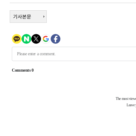
5시간 전 >
여수 오동도 해상서 모터보트 전복…1명 사망·1명 실종
6시간 전 >
기사본문
극한폭염 한풀 꺾이지만…'낮 최고 35도' 무더위, 열대야 계
날씨]
7시간 전 >
축구협회 "압수수색·성접대 논란 사과…쇄신의 기회로 삼겠
7시간 전 >
[속보]'압수수색·성접대 논란' 축구협회 "실망과 걱정 안겨드
10시간 전 >
'최고 37도' 폭염 지속…강원동해안 최대 150㎜ 비
12시간 전 >
[속보]뉴욕증시 상승 마감…S&P 0.6% 나스닥 1.3%↑
-13899초 전 >
이란 "호르무즈 재개방 합의 근접…美 배상 선행돼야"
-4946초 전 >
[속보]與최고위원 제주·인천 순회경선…박선원·최민희·
민수·김용 순
-4899초 전 >
[속보]김민석, 與 전대 당원투표 누적 득표율 45.42%로 
래 44.56%
-4181초 전 >
[속보]與 대표 경선 제주·인천 당원투표…金 47.75%·鄭 4
宋 10.17%
-3715초 전 >
이강인 "아틀레티코 이적 기뻐…등번호 7번 의미보단 팀 위
-3650초 전 >
[속보]與 당대표 경선, 제주·인천 권리당원 투표 김민석 승
42분 전 >
낮 최고 35도 '무더위'…동해안 시간당 30㎜ '강한 비'[내일날
55분 전 >
[속보]이강인 "감독님이 원하는 마음 느꼈고, 많은 트로피 원
코 이적"
58분 전 >
수도권 40도 육박 '펄펄'…동해안 일부 지역엔 호의주의보
1시간 전 >
온열질환 사망자 3명 늘어…누적 환자 3000명 돌파