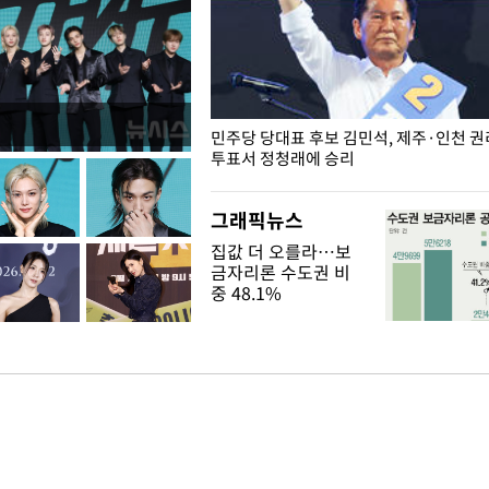
슨 일이? [뉴시스국회토pic]
민주당 당대표 후보 김민석, 제주·인천 
투표서 정청래에 승리
그래픽뉴스
집값 더 오를라…보
금자리론 수도권 비
중 48.1%