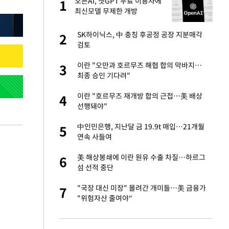
절
오픈AI, 챗GPT 무료 이용자에
1
1
"
최신모델 무제한 개방
승연, 건강 괜찮나
SK하이닉스, 中 충칭 후공정 공장 지분매각
2
2
검토
근조화환, 왜?
이란 "오만과 호르무즈 해협 합의 막바지…
3
3
최종 승인 기다려"
 다 죽어"…전세금
이란 "호르무즈 재개방 합의 근접…美 배상
4
4
선행돼야"
백 "여성성을 잃는
中인민은행, 지난달 금 19.9t 매입…21개월
5
5
연속 사들여
원하는 마음 느꼈고,
美 해상봉쇄에 이란 원유 수출 차질…하르그
6
6
코 이적"
섬 선적 중단
당원투표 누적 득표율
"국장 대신 미장" 몰려간 개미들…美 금융가
7
7
44.56%
"위험자산 줄여야“