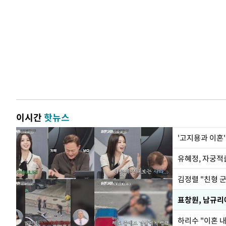
이시간
핫뉴스
'고지용과 이혼'
유혜정, 자궁적
김정렬 "친형 
하리수 "이혼 