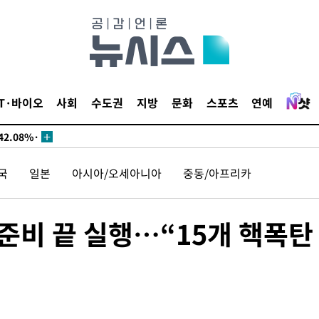
서미화·한
1위… 정청
IT·바이오
사회
수도권
지방
문화
스포츠
연예
2.08%·
해 뛸 것"
리
국
일본
아시아/오세아니아
중동/아프리카
씨]
해 아틀레티
 준비 끝 실행…“15개 핵폭탄