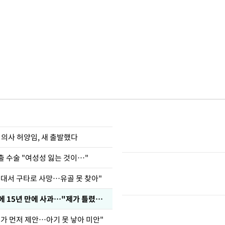
 의사 허양임, 새 출발했다
출 수술 "여성성 잃는 것이…"
군대서 구타로 사망…유골 못 찾아"
표창원, 남규리에 15년 만에 사과…"제가 틀렸습니다"
내가 먼저 제안…아기 못 낳아 미안"