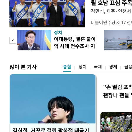
될 호남 표심 주
김민석, 제주·인천서 
더불어민주당 8·17 
보가 8일 제주·인천 지
정치
다. 앞서 정청래 후보
희망
이대통령, 결혼 불이
·울산·경남 경선에서 1
각"
익 사례 전수조사 지
제주·인천 경선에서 이기
시
만 두 후보 간 누적 득표
많이 본 기사
종합
정치
국제
경제
금
"손 떨림 포
괜찮나 팬들 
김희철, 거꾸로 걸린 광복절 태극기