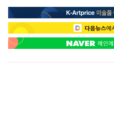
2시간 전 >
강릉에 시간당 81.4㎜ 물폭탄…도로 잠기고 담벼락 붕괴
4시간 전 >
백운산서 80년근 천종산삼 9뿌리 발견…감정가 1.3억원
4시간 전 >
선재도서 해루질 나섰다 실종 60대, 닷새 만에 숨진 채 발견
5시간 전 >
남자 농구, 나고야 아시안게임서 '홈팀' 일본과 한일전
5시간 전 >
여수 오동도 해상서 모터보트 전복…1명 사망·1명 실종
6시간 전 >
극한폭염 한풀 꺾이지만…'낮 최고 35도' 무더위, 열대야 계
날씨]
7시간 전 >
축구협회 "압수수색·성접대 논란 사과…쇄신의 기회로 삼겠
7시간 전 >
[속보]'압수수색·성접대 논란' 축구협회 "실망과 걱정 안겨드
10시간 전 >
'최고 37도' 폭염 지속…강원동해안 최대 150㎜ 비
12시간 전 >
[속보]뉴욕증시 상승 마감…S&P 0.6% 나스닥 1.3%↑