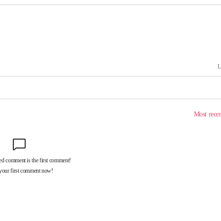
속[다음주
다"
려 죄송"
서미화·한
1위… 정청
2.08%·
해 뛸 것"
리
씨]
해 아틀레티