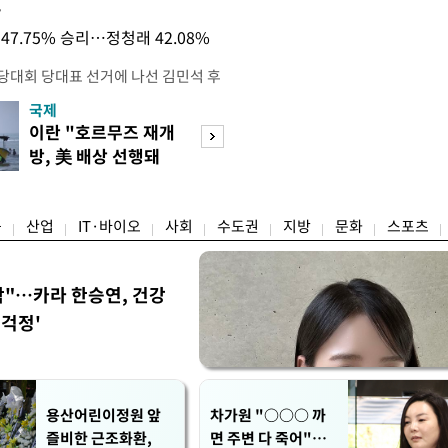
목
47.75% 승리…정청래 42.08%
전당대회 당대표 선거에 나선 김민석 후
역 순회경선에서 '누적 1위'를 탈환했
국제
경제
 우세 지역으로 점쳐졌던 충청권과 부산
이란 "호르무즈 재개
세계식량가격 다
승 1패를 주고 받은 김 후보는 이날
방, 美 배상 선행돼
상승…곡물·설탕 
며 '2승 1패'로 앞서가게 됐다. 다
야"
썩'
율 차이가 '0.86%p'에 불과
융
산업
IT·바이오
사회
수도권
지방
문화
스포츠
착"…카라 한승연, 건강
'걱정'
용산어린이정원 앞
차가원 "○○○ 까
즐비한 근조화환,
면 주변 다 죽어"…