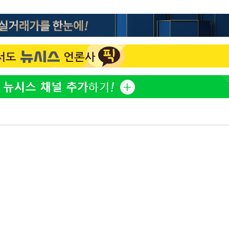
김희철, 거꾸로 걸린 광복
1
태극기 현수막에 "X돌았네
"손 떨림 포착"…카라 한
2
팬들 '걱정'
용산어린이정원 앞 즐비한 
3
속[다음주
차가원 "○○○ 까면 주변
4
다"
미반환 속 녹취 폭로 파장
려 죄송"
유혜정, 자궁적출 수술 고
5
것이…"
[속보]이강인 "감독님이 
6
많은 트로피 원해 아틀레티
[속보]김민석, 與 전대 
7
45.42%로 1위… 정청래 