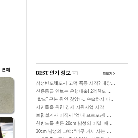
금융
시
다시 뛰는 코스닥…
'들
ETF 수익률 상위권
찍어
연예