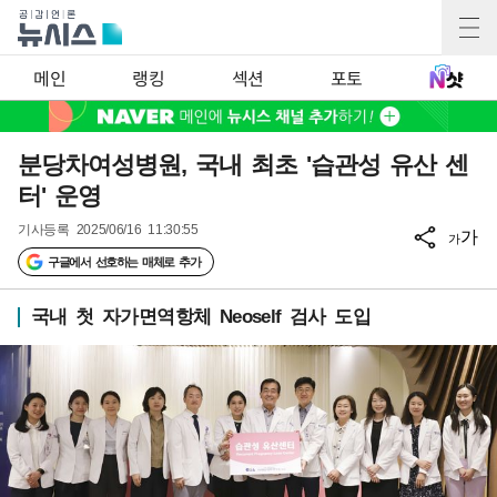
메인
랭킹
섹션
포토
분당차여성병원, 국내 최초 '습관성 유산 센
터' 운영
기사등록
2025/06/16 11:30:55
가
가
구글에서 선호하는 매체로 추가
국내 첫 자가면역항체 Neoself 검사 도입