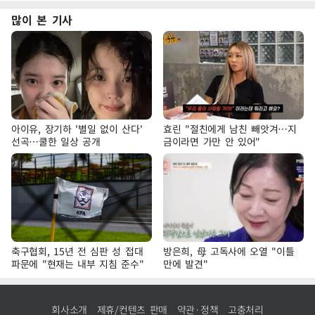
많이 본 기사
아이유, 장기하 '별일 없이 산다'
효린 "절친에게 남친 빼앗겨…지
선곡…쿨한 일상 공개
금이라면 가만 안 있어"
축구협회, 15년 전 심판 성 접대
방은희, 母 고독사에 오열 "이틀
파문에 "현재는 내부 지침 준수"
만에 발견"
회사소개
제휴/컨텐츠 판매
약관·정책
고충처리