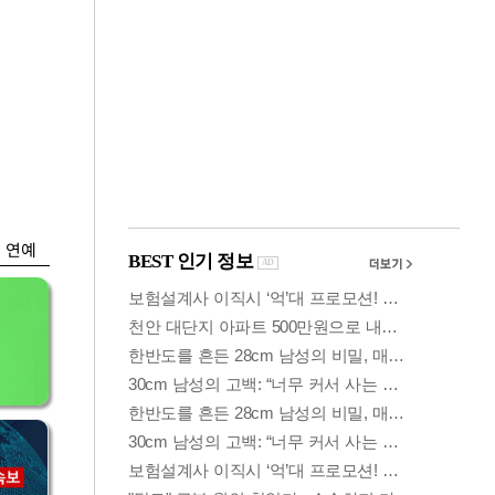
금융
…
두나무, 경찰청 '압수
 중
가상자산' 관리한다
연예