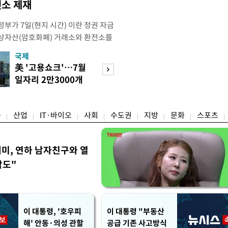
소 제재
부가 7일(현지 시간) 이란 정권 자금
상자산(암호화폐) 거래소와 환전소를
재무부 해외자산통제국(OFAC)은 이날
국제
경제
) 자금 조달에 이용된 디지털 자산 거
美 '고용쇼크'…7월
수도권 고용 급랭
유 판매 대금 회수에 동원된 환전 네
일자리 2만3000개
전국 취업자 10명
고 밝혔다. 동유럽 조지아
감소
1명뿐
융
산업
IT·바이오
사회
수도권
지방
문화
스포츠
세미, 연하 남자친구와 열
각도"
이 대통령, '호우피
이 대통령 "부동산
해' 안동·의성 관할
공급 기존 사고방식