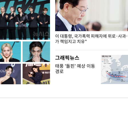
개구리밥
이 대통령, 국가폭력 피해자에 위로·사과
가 책임지고 치유"
그래픽뉴스
태풍 '돌핀' 예상 이동
경로