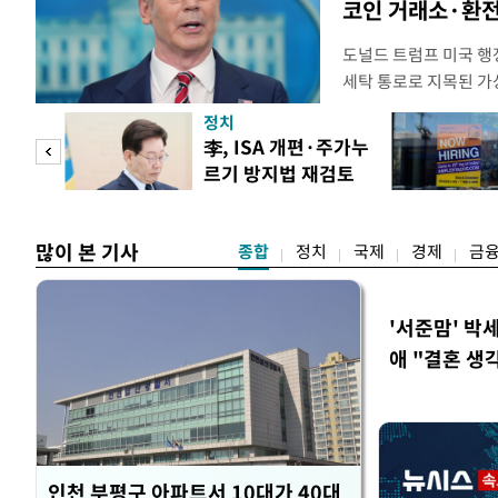
코인 거래소·환전
도널드 트럼프 미국 행정
세탁 통로로 지목된 가
무더기 제재했다. 미 
정치
이란혁명수비대(IRGC
 두
李, ISA 개편·주가누
래소와, 이란의 해외 석
르기 방지법 재검토
트워크를 각각 제재한다
 정도
지시
많이 본 기사
종합
정치
국제
경제
금
'서준맘' 박
애 "결혼 생
인천 부평구 아파트서 10대가 40대