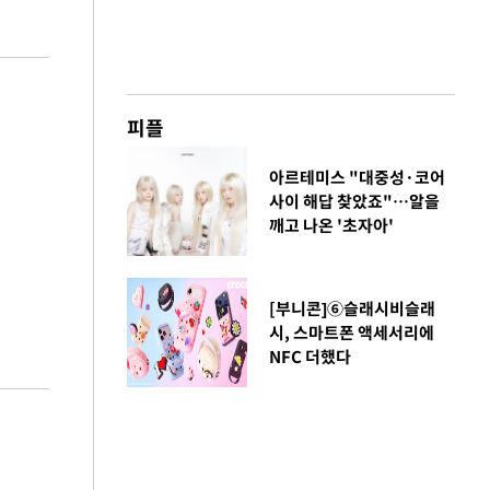
피플
아르테미스 "대중성·코어
사이 해답 찾았죠"…알을
깨고 나온 '초자아'
[부니콘]⑥슬래시비슬래
시, 스마트폰 액세서리에
NFC 더했다