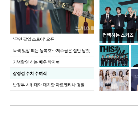
컴백하는 스키즈
지석천 뒤덮은 
'무민 팝업 스토어' 오픈
녹색 빛깔 띄는 동복호…저수율은 절반 남짓
기념촬영 하는 배우 박지현
삼정검 수치 수여식
반정부 시위대와 대치한 아르헨티나 경찰