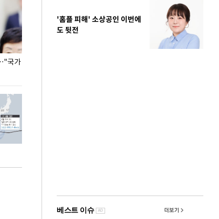
'홈플 피해' 소상공인 이번에
도 뒷전
…"국가
홈플러스, 67개 점포 가오픈… 13일 정식 개장
오세훈 서울시장,
환경 점검