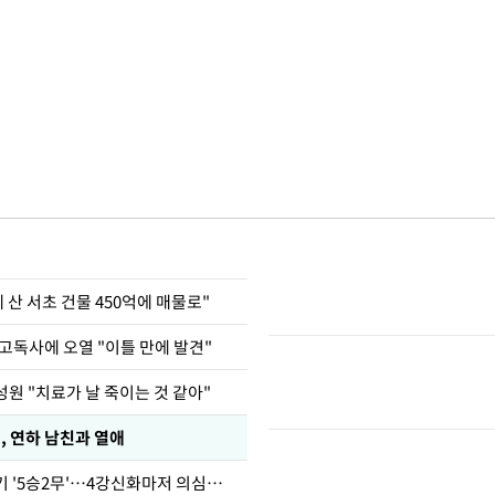
에 산 서초 건물 450억에 매물로"
고독사에 오열 "이틀 만에 발견"
원 "치료가 날 죽이는 것 같아"
, 연하 남친과 열애
심판 성접대 경기 '5승2무'…4강신화마저 의심받아