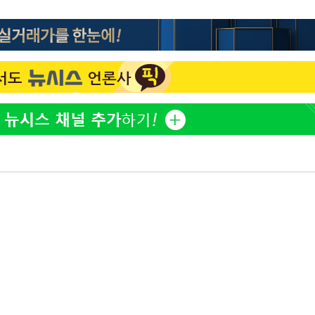
[단독]인천 부평구 아파트
1
10대가 40대 친모 살해
'서준맘' 박세미, 연하 남
2
생각도"
[속보]이 대통령, '호우피
3
4개 면 특별재난지역 선포
[속보]이 대통령 "부동산
4
매달리지 말고 과감히 실천
이 대통령, 6시간 부동산 
5
의…"기존 사고 방식에 매
히 실천"(종합)
[올댓차이나] 홍콩 증시, 
6
매수로 상승 마감…H주 0
이란, "오만과 '중앙 단일
7
인바운드·남쪽 아웃바운드