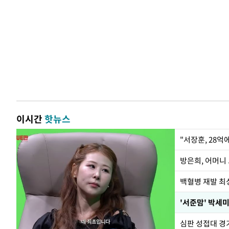
이시간
핫뉴스
"서장훈, 28억
방은희, 어머니 
백혈병 재발 최성
'서준맘' 박세미