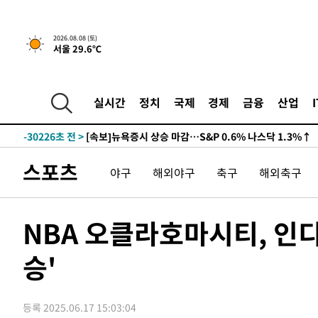
2026.08.08 (토)
서울 29.6℃
실시간
정치
국제
경제
금융
산업
-30226초 전 >
[속보]뉴욕증시 상승 마감…S&P 0.6% 나스닥 1.3%↑
스포츠
야구
해외야구
축구
해외축구
NBA 오클라호마시티, 인
승'
등록 2025.06.17 15:03:04