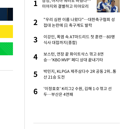
서
삼성, 아시아 쿼터도 바꿨다…
1
1
미야지와 결별하고 미야모리
영입
자친구와 열애 "결혼
"우리 심판 이름 나왔다"…대한축구협회 성
2
2
접대 논란에 日 축구계도 발칵
해' 안동·의성 관할
이강인, 폭염 속 AT마드리드 첫 훈련…80명
3
3
식사 대접까지(종합)
 공급 기존 사고방식
보스턴, 연장 끝 화이트삭스 꺾고 8연
4
4
"
승…'KBO MVP' 페디 상대 끝내기타
회의서 공급 논
박민지, KLPGA 제주삼다수 2R 공동 2위..통
5
5
달리지 말고 과감
산 21승 도전
혼조 개장 후 자원주
'이정효호' K리그2 수원, 김해 1-0 꺾고 선
6
6
.39%↑
두…부산은 4연패
 루트' 합의…북쪽
7
는 임시"