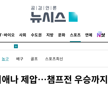
IT·바이오
사회
수도권
지방
문화
스포츠
연예
농구
배구
골프
스포츠최신
디애나 제압…챔프전 우승까지 