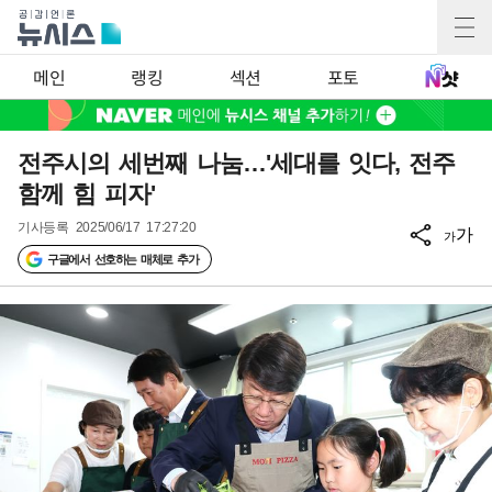
메인
랭킹
섹션
포토
전주시의 세번째 나눔…'세대를 잇다, 전주
함께 힘 피자'
기사등록
2025/06/17 17:27:20
가
가
구글에서 선호하는 매체로 추가