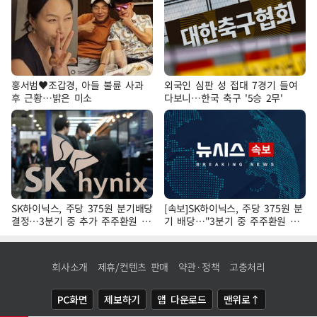
홍서범♥조갑경, 아들 불륜 사과
외국인 심판 성 접대 7경기 들여
후 근황…밝은 미소
다보니…한국 축구 '5승 2무'
SK하이닉스, 주당 375원 분기배당
[속보]SK하이닉스, 주당 375원 분
결정…3분기 중 추가 주주환원 발
기 배당…"3분기 중 주주환원 방
표
안 확정"
회사소개
제휴/컨텐츠 판매
약관·정책
고충처리
PC화면
제보하기
앱 다운로드
맨위로↑