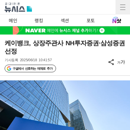
메인
랭킹
섹션
포토
케이뱅크, 상장주관사 NH투자증권·삼성증권
선정
기사등록
2025/06/18 10:41:57
가
가
구글에서 선호하는 매체로 추가