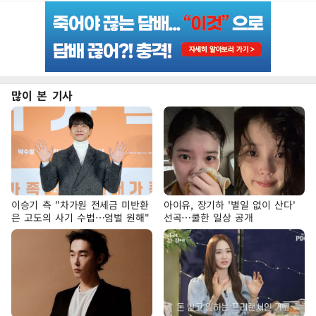
많이 본 기사
이승기 측 "차가원 전세금 미반환
아이유, 장기하 '별일 없이 산다'
은 고도의 사기 수법…엄벌 원해"
선곡…쿨한 일상 공개