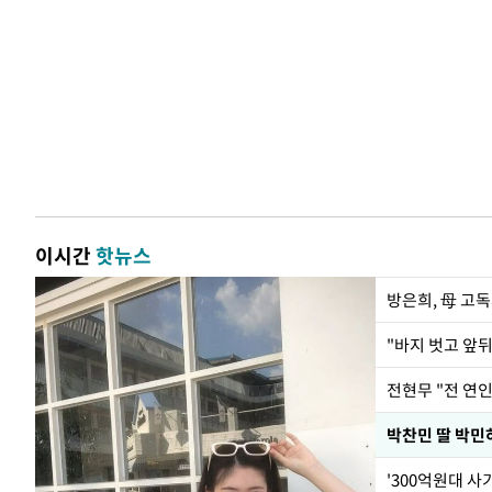
이시간
핫뉴스
방은희, 母 고독
전현무 "전 연
'300억원대 사