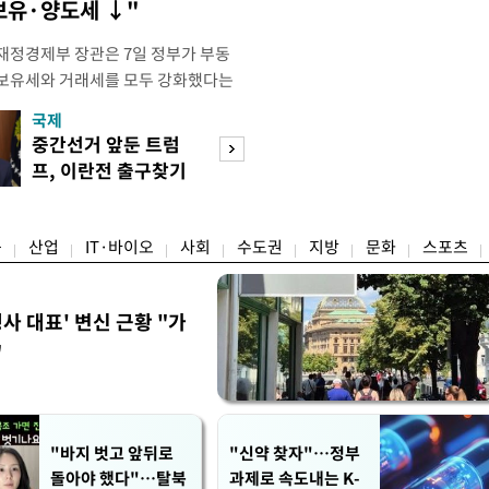
 보유·양도세 ↓"
재정경제부 장관은 7일 정부가 부동
 보유세와 거래세를 모두 강화했다는
주) 30억원 이하 주택은 보유세도 줄
국제
경제
양도세도 줄어든다"고 설명했다. 구 부
중간선거 앞둔 트럼
"은행은 불편해"
 라디오 '김종배의 시선집중'과의 인
프, 이란전 출구찾기
폭염에 공항 향하
 이하 주택이) 99% 정도 된다.
속도
어르신들
융
산업
IT·바이오
사회
수도권
지방
문화
스포츠
사 대표' 변신 근황 "가
"
"바지 벗고 앞뒤로
"신약 찾자"…정부
돌아야 했다"…탈북
과제로 속도내는 K-