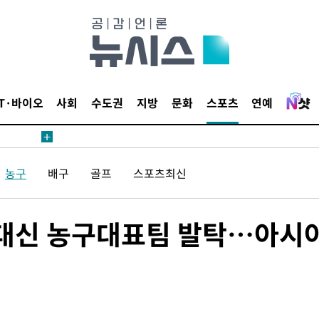
IT·바이오
사회
수도권
지방
문화
스포츠
연예
 사망
 CDC
농구
배구
골프
스포츠최신
 압수수색
위 등 9곳
석 대신 농구대표팀 발탁…아시
출발
개장
3명은 중