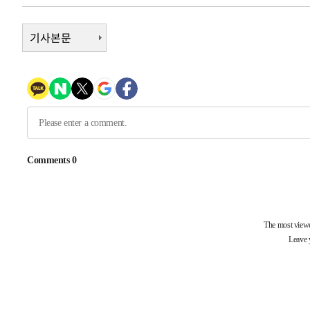
-16249초 전 >
이란, 호르무즈서 "적국 목표물들"과 대치로 남부 케슘섬
례 큰 폭발음
-14964초 전 >
기사본문
[속보]美, 폴리실리콘 수입 규제…파생제품 15% 관세, 1
발효
-13115초 전 >
[속보]트럼프, 美 원정출산 금지 행정명령 서명
-10815초 전 >
[속보] 뉴욕증시, 일제 하락 마감…나스닥 0.06%↓
-32013초 전 >
[속보]'채상병 순직 책임' 임성근, 항소심도 징역 3년
-31879초 전 >
[속보]종합특검, '관저이전 봐주기 감사' 유병호 구속기소
-28479초 전 >
민주 콩고 에볼라환자 4천명 돌파, 4053명 발생 1850명
-27729초 전 >
[속보]'300억원대 사기 혐의' 차가원 대표 구속 송치
-26923초 전 >
"미 전국적 살모네라 식중독 원인은 멕시코산 할라피뇨"--
-25436초 전 >
[속보]경찰·노동부, HL만도 평택사업장 끼임 사망 관련
-25317초 전 >
[속보]합수본, '투표율 허위 입력' 중앙·서울·경기도 선관
압수수색
-25072초 전 >
[속보]원·달러 환율, 오전 9시 1423.8원
-24868초 전 >
[속보]삼성전자·SK하이닉스 동반 강보합…1%대 상승 
-24854초 전 >
[속보]코스닥, 5.95포인트(0.74%) 상승한 807.62개장
-24822초 전 >
[속보]코스피, 6300선 재탈환…1.09% 오른 6365.07 
-21987초 전 >
시리아 다마스쿠스 교외에서 미니버스 폭발.. 14명 부상, 