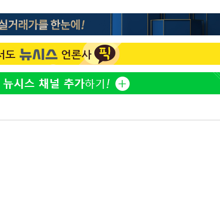
방은희, 母 고독사에 오열 
1
틀 만에 발견"
에서 두차
김지수, '여행사 대표' 변
2
20일 후
니…"
"바지 벗고 앞뒤로 돌아야
3
서아, 기쁨조 검사 수치심
"신약 찾자"…정부 과제로
4
바이오
"여군 지원 막힌 UDT 훈
5
다"…707 출신 女유튜버 
한화큐셀·OCI, 美 수입
6
격제 도입에…"공정 경쟁
영"
서인영 "환희가 크리스마스
7
폭로