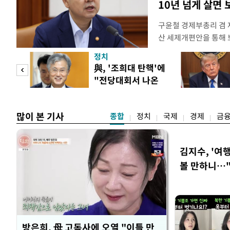
10년 넘게 살면
구윤철 경제부총리 겸 
산 세제개편안을 통해
지적에 대해 "사는(실거
정치
어들고 나중에 팔 때 
"사적
與, '조희대 탄핵'에
총리는 이날 오전 MBC
"전당대회서 나온
터뷰에서 "이게(30억원
 차
말" 일축
많이 본 기사
종합
정치
국제
경제
금
김지수, '여행
볼 만하니…
방은희, 母 고독사에 오열 "이틀 만