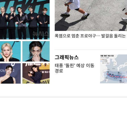
전남광주… 열화상 카메라에 담긴
폭염으로 멈춘 프로야구… 발걸음 돌리는
그래픽뉴스
태풍 '돌핀' 예상 이동
경로