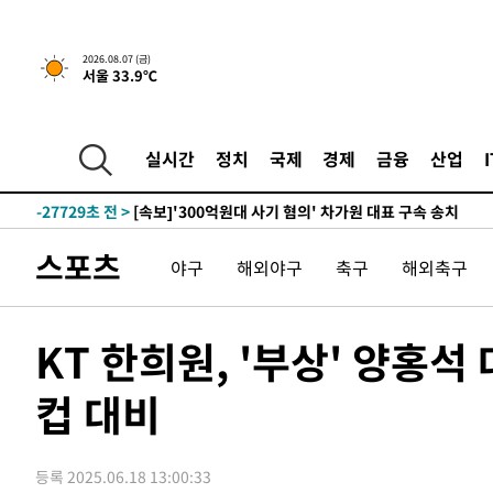
2026.08.07 (금)
서울 33.9℃
-10815초 전 >
[속보] 뉴욕증시, 일제 하락 마감…나스닥 0.06%↓
-32013초 전 >
[속보]'채상병 순직 책임' 임성근, 항소심도 징역 3년
-31879초 전 >
[속보]종합특검, '관저이전 봐주기 감사' 유병호 구속기소
실시간
정치
국제
경제
금융
산업
-28479초 전 >
민주 콩고 에볼라환자 4천명 돌파, 4053명 발생 1850명
-27729초 전 >
[속보]'300억원대 사기 혐의' 차가원 대표 구속 송치
-26923초 전 >
"미 전국적 살모네라 식중독 원인은 멕시코산 할라피뇨"--
스포츠
야구
해외야구
축구
해외축구
-25436초 전 >
[속보]경찰·노동부, HL만도 평택사업장 끼임 사망 관련
-25317초 전 >
[속보]합수본, '투표율 허위 입력' 중앙·서울·경기도 선관
압수수색
-25072초 전 >
[속보]원·달러 환율, 오전 9시 1423.8원
KT 한희원, '부상' 양홍
-24868초 전 >
[속보]삼성전자·SK하이닉스 동반 강보합…1%대 상승 
컵 대비
-24854초 전 >
[속보]코스닥, 5.95포인트(0.74%) 상승한 807.62개장
-24822초 전 >
[속보]코스피, 6300선 재탈환…1.09% 오른 6365.07 
-21987초 전 >
시리아 다마스쿠스 교외에서 미니버스 폭발.. 14명 부상, 
등록 2025.06.18 13:00:33
태
-21285초 전 >
입추에도 극한더위…서울 낮 39도 '폭염중대경보'