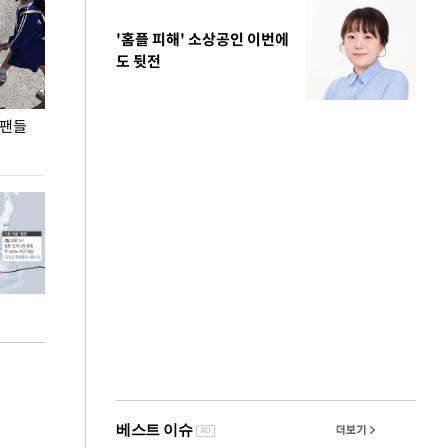
'홈플 피해' 소상공인 이번에
도 뒷전
 팬들
이 대통령, '청년 대책 속도 높여야…폭염 문제도
입추 코앞인데 전
총력 대응'