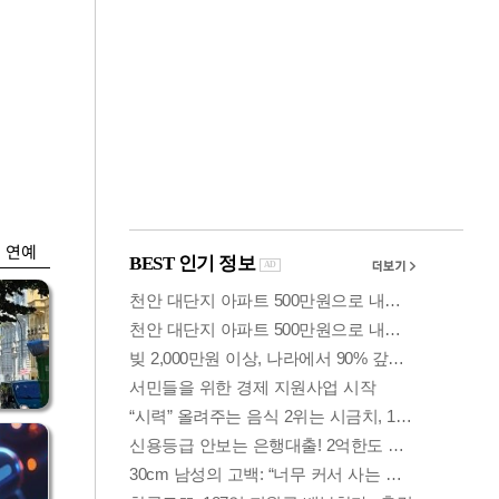
금융
…
"집값 더 뛰기 전에
는
사자"…보금자리론
수요 폭증
연예