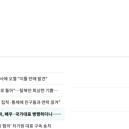
사에 오열 "이틀 만에 발견"
"바지 벗고 앞뒤로 돌아"…탈북민 회상한 기쁨조 검사
인 집착·통제에 친구들과 연락 끊겨"
박찬민 딸 박민하, 배우·국가대표 병행하더니…근황이
기 혐의' 차가원 대표 구속 송치