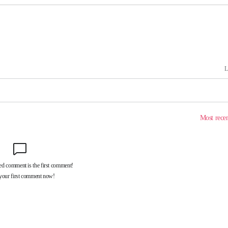
에서 두차
20일 후
 사망
 CDC
 압수수색
위 등 9곳
출발
개장
3명은 중