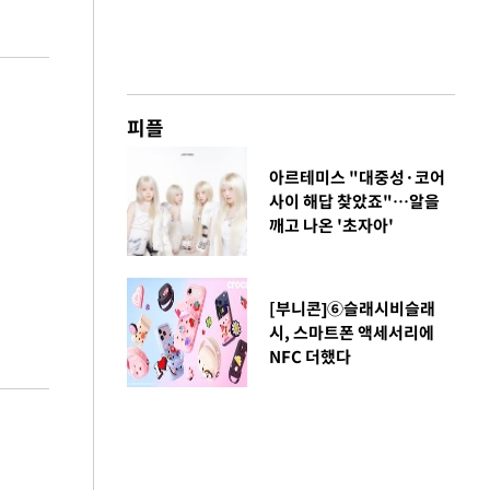
피플
아르테미스 "대중성·코어
사이 해답 찾았죠"…알을
깨고 나온 '초자아'
[부니콘]⑥슬래시비슬래
시, 스마트폰 액세서리에
NFC 더했다