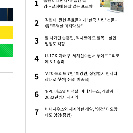
"이
봄엔 미세먼지·여름엔 폭
1
1
염…날씨에 몸살 앓는 프로야
구, 돔구장 절실
신 근황 "가볼 만하
김민재, 뮌헨 동료들에게 '한국 치킨' 선물…
2
2
獨 "특별한 마지막 밤"
 했다"…탈북민 김
잘 나가던 손흥민, 멕시코에 또 발목…살인
3
3
 회상
일정도 걱정
 속도내는 K-제약
U-17 여자배구, 세계선수권서 푸에르토리코
4
4
에 3-1 승리
련 직접 해봤습니
'AT마드리드 7번' 이강인, 상암벌서 맨시티
5
5
'완벽 소화'
상대로 첫선[주목! 이종목]
 폴리실리콘 최저가
'EPL 아스널 이적설' 비니시우스, 레알과
6
6
·수익성 개선 환
2032년까지 재계약
 같이 보내자 해"
비니시우스와 재계약한 레알, '영건' 디오망
7
7
데도 영입(종합)