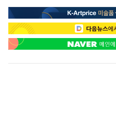
태
-21285초 전 >
입추에도 극한더위…서울 낮 39도 '폭염중대경보'
-16249초 전 >
이란, 호르무즈서 "적국 목표물들"과 대치로 남부 케슘섬
례 큰 폭발음
-14964초 전 >
[속보]美, 폴리실리콘 수입 규제…파생제품 15% 관세, 1
발효
-13115초 전 >
[속보]트럼프, 美 원정출산 금지 행정명령 서명
-10815초 전 >
[속보] 뉴욕증시, 일제 하락 마감…나스닥 0.06%↓