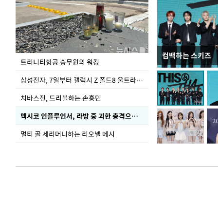
컴백하는 스키즈
입추 하루 앞둔 
트리니티항공 승무원의 워킹
폭염
삼성전자, 7일부터 갤럭시 Z 폴드8 울트라·폴드8·플립8 출시
치바스전, 드리블하는 손흥민
멕시코 인플루언서, 라방 중 괴한 총격으로 사망
멀티 골 세리머니하는 리오넬 메시