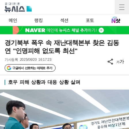
메인
랭킹
섹션
포토
경기북부 폭우 속 재난대책본부 찾은 김동
연 "인명피해 없도록 최선"
기사등록
2025/06/20 16:17:23
가
가
구글에서 선호하는 매체로 추가
호우 피해 상황과 대응 상황 살펴