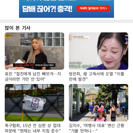
많이 본 기사
효린 "절친에게 남친 빼앗겨…지
방은희, 母 고독사에 오열 "이틀
금이라면 가만 안 있어"
만에 발견"
축구협회, 15년 전 심판 성 접대
김지수, '여행사 대표' 변신 근황
파문에 "현재는 내부 지침 준수"
"가볼 만하니…"