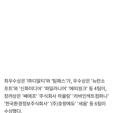
최우수상은 '㈜디알티'와 '팀패스'가, 우수상은 '뉴런소
프트'와 '신화미디어' '파일러니어' '에띠씽크' 등 4팀이,
장려상은 '쎄에프' '주식회사 하울링' '라바인섹트컴퍼니'
'한국환경정보주식회사' '(주)호랑에듀' '세움' 등 6팀이
수상했다.