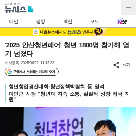
메인
랭킹
섹션
포토
'2025 안산청년페어' 청년 1800명 참가해 열
기 넘쳤다
기사등록
2025/06/22 11:45:23
가
가
구글에서 선호하는 매체로 추가
청년창업경진대회·청년정책박람회 등 열려
이민근 시장 "청년과 지속 소통, 실질적 성장 적극 지
원"