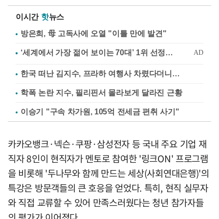
이시간
핫
뉴스
방은희, 母 고독사에 오열 "이틀 만에 발견"
한국 떠난 김지수, 프라하 여행사 차렸다더니…
학폭 논란 지수, 필리핀서 몰라보게 달라진 근황
이승기 "구속 차가원, 105억 전세금 편취 사기"
카카오뱅크·넥슨·쿠팡·삼성전자 등 국내 주요 기업 재
직자 8인이 현직자가 멘토로 참여한 '링크ON' 프로그램
을 비롯해 '두나무와 함께 만드는 세상(사회연대은행)'의
특강은 방문객들의 큰 호응을 얻었다. 특히, 현직 실무자
와 직접 교류할 수 있어 만족스러웠다는 청년 참가자들
의 평가가 이어졌다.