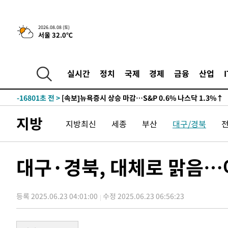
2026.08.08 (토)
서울 32.0℃
-16801초 전 >
[속보]뉴욕증시 상승 마감…S&P 0.6% 나스닥 1.3%↑
-23675초 전 >
'최고 37도' 폭염 지속…강원동해안 최대 150㎜ 비
실시간
정치
국제
경제
금융
산업
-16801초 전 >
[속보]뉴욕증시 상승 마감…S&P 0.6% 나스닥 1.3%↑
-23675초 전 >
'최고 37도' 폭염 지속…강원동해안 최대 150㎜ 비
-16801초 전 >
[속보]뉴욕증시 상승 마감…S&P 0.6% 나스닥 1.3%↑
지방
지방최신
세종
부산
대구/경북
대구·경북, 대체로 맑음…아
등록 2025.06.23 04:01:00
수정 2025.06.23 06:56:23