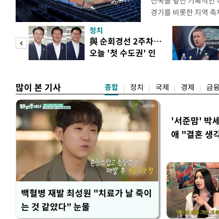
전국을 덮친 기록적인 
경기를 비롯한 지역 축
되고 있다. 골프장과 
정치
문을 닫거나 운영 시간
 두
與 순회경선 2주차…
전문가들은 최근 폭염이
오늘 '첫 수도권' 인
감당하기 어려운 수준에
 정도
천 주목
명적
많이 본 기사
종합
정치
국제
경제
금
'서준맘' 박
애 "결혼 생
백혈병 재발 최성원 "치료가 날 죽이
는 것 같았다" 눈물