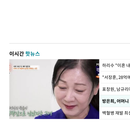
이시간
핫뉴스
하리수 "이혼 
"서장훈, 28억
방은희, 어머니
백혈병 재발 최성