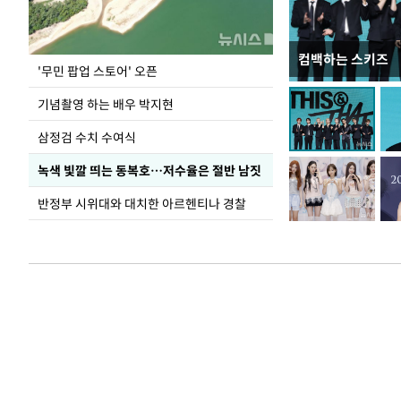
컴백하는 스키즈
이 대통령, 국가
'무민 팝업 스토어' 오픈
가 책임지고 치유
기념촬영 하는 배우 박지현
삼정검 수치 수여식
녹색 빛깔 띄는 동복호…저수율은 절반 남짓
반정부 시위대와 대치한 아르헨티나 경찰