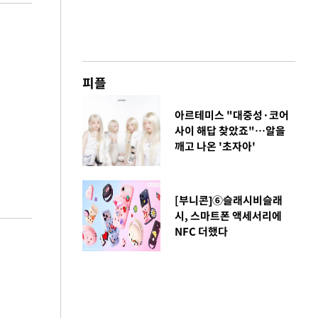
피플
아르테미스 "대중성·코어
사이 해답 찾았죠"…알을
깨고 나온 '초자아'
[부니콘]⑥슬래시비슬래
시, 스마트폰 액세서리에
NFC 더했다