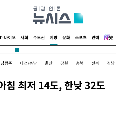
IT·바이오
사회
수도권
지방
문화
스포츠
연예
전남광주
대전/충남
울산
강원
충북
전북
경남
침 최저 14도, 한낮 32도