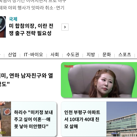
폭염이 장기간 이어지면서 프로 야구
제와 야외 행사가 잇따라 취소·연기
테니스장, 풋살장 등 야외 체육시설도
국제
경제
을 단축하는 등 폭염 대응에 나섰다.
미 합참의장, 이란 전
호가 낮춘 매물 
 단순히 불쾌한 더위를 넘어 신체가
쟁 출구 전략 필요성
다…종부세 출구 
 이르렀다며 야외 활동 시 생명에 치
강조
는 강남
융
산업
IT·바이오
사회
수도권
지방
문화
스포츠
세미, 연하 남자친구와 열
각도"
하리수 "미키정 보내
인천 부평구 아파트
주고 싶어 이혼…애
서 10대가 40대 친
못 낳아 미안했다"
모 살해