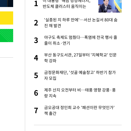
가
이 대통령 "해남 청정에너지,
1
1
반도체 클러스터 움직이는
힘…지역소멸 극복 전환점"
자친구와 열애 "결혼
'실종된 지 하루 만에'…서산 논길서 80대 숨
2
2
진 채 발견
 10대가 40대 친
야구도 축제도 멈췄다…폭염에 전국 행사 줄
3
3
줄이 취소·연기
싶어 이혼…애 못
부산 동구도서관, 27일부터 '지혜학교' 인문
4
4
학 강좌
만에 사과…"제가 틀
금정문화재단, '섯골 예술창고' 하반기 참가
5
5
자 모집
고서 기아차 덕에
제주 산지 오전부터 비…태풍 영향 강풍·풍
6
6
랑 지속
르기 방지법' 개편안
금오공대 정인희 교수 '패션이란 무엇인가'
7
7
책 출간