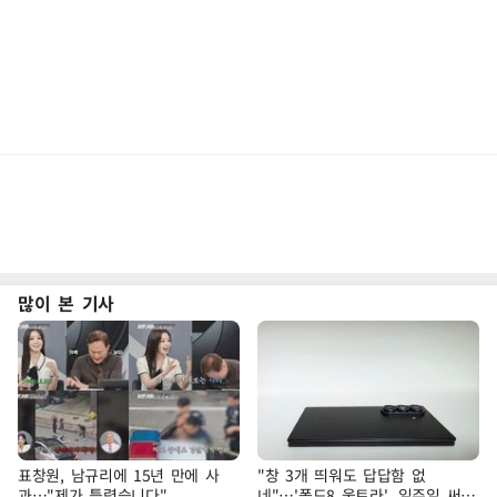
많이 본 기사
표창원, 남규리에 15년 만에 사
"창 3개 띄워도 답답함 없
과…"제가 틀렸습니다"
네"…'폴드8 울트라', 일주일 써보