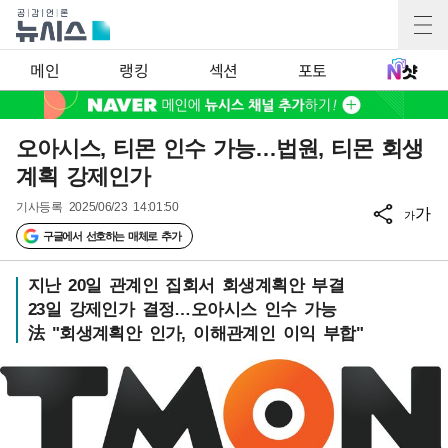
메인
랭킹
섹션
포토
오아시스, 티몬 인수 가능…법원, 티몬 회생
계획 강제인가
기사등록
2025/06/23 14:01:50
가
가
구글에서 선호하는 매체로 추가
지난 20일 관계인 집회서 회생계획안 부결
23일 강제인가 결정…오아시스 인수 가능
法 "회생계획안 인가, 이해관계인 이익 부합"