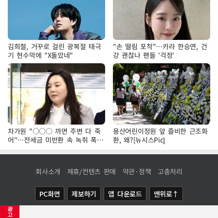
김희철, 거꾸로 걸린 광복절 태극
"손 떨림 포착"…카라 한승연, 건
기 현수막에 "X돌았네"
강 괜찮나 팬들 '걱정'
차가원 "○○○ 까면 주변 다 죽
용산어린이정원 앞 즐비한 근조화
어"…전세금 미반환 속 녹취 폭로
환, 왜?[뉴시스Pic]
파장
회사소개
제휴/컨텐츠 판매
약관·정책
고충처리
PC화면
제보하기
앱 다운로드
맨위로↑
광
COPYRIGHTⓒ
NEWSIS
ALL RIGHTS RESERVED.
고