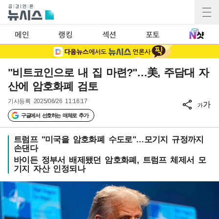
메인
랭킹
섹션
포토
"비트코인으로 내 집 마련?"…美, 주담대 자
산에 암호화폐 검토
기사등록
2025/06/26 11:16:17
가
가
구글에서 선호하는 매체로 추가
트럼프 "미국을 암호화폐 수도로"…모기지 규정까지
손댄다
바이든 정부서 배제됐던 암호화폐, 트럼프 체제서 모
기지 자산 인정되나