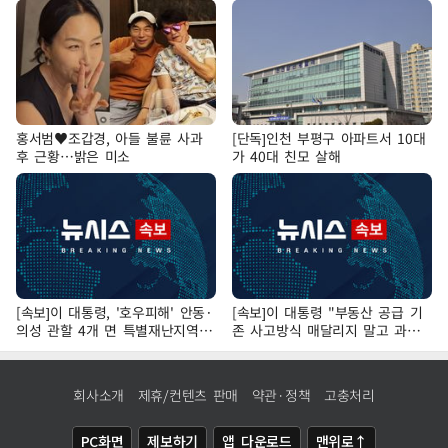
홍서범♥조갑경, 아들 불륜 사과
[단독]인천 부평구 아파트서 10대
후 근황…밝은 미소
가 40대 친모 살해
[속보]이 대통령, '호우피해' 안동·
[속보]이 대통령 "부동산 공급 기
의성 관할 4개 면 특별재난지역
존 사고방식 매달리지 말고 과감
선포
히 실천"
회사소개
제휴/컨텐츠 판매
약관·정책
고충처리
PC화면
제보하기
앱 다운로드
맨위로↑