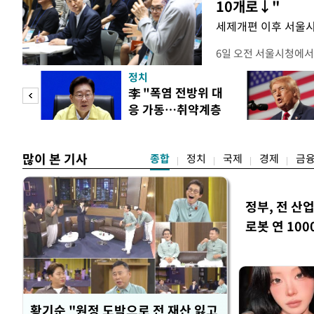
10개로↓"
세제개편 이후 서울시
6일 오전 서울시청에서
대토론회'에서는 정부
정치
이어졌다. 이날 토론회
 놀
李 "폭염 전방위 대
택자와 무주택 청년, 
응 가동…취약계층
리에이터 등 50여 명이
 첫
보호 강화"
개사로 일하고 있다는 
택
많이 본 기사
종합
정치
국제
경제
금
정부, 전 산업
로봇 연 100
황기순 "원정 도박으로 전 재산 잃고