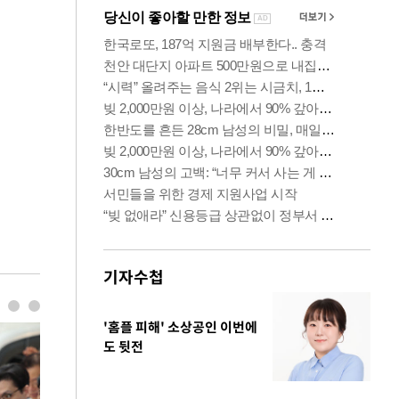
기자수첩
'홈플 피해' 소상공인 이번에
도 뒷전