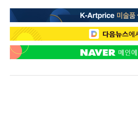
-12991초 전 >
미 워싱턴주 스포캔 시의 통제불능 3개 산불, 방화선 일부
-5164초 전 >
[속보] 호르무즈 해협 이란-오만 협상 기대속 뉴욕증시 혼조
우 0.49%↑
-3519초 전 >
[속보] 이란 대통령 "지금 최고지도자와 소통하기가 매우 
임 3년 인터뷰
3시간 전 >
[속보] "이란-오만, 호르무즈 해협 통행 항로 합의" 이란 외