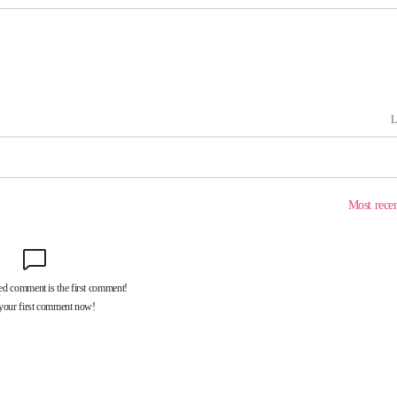
 마감 다
어려워" 취
무부 대변인
꺾인다"
 위협"
 수용할까
해 불가피"
등 압수수
월 중 예
장