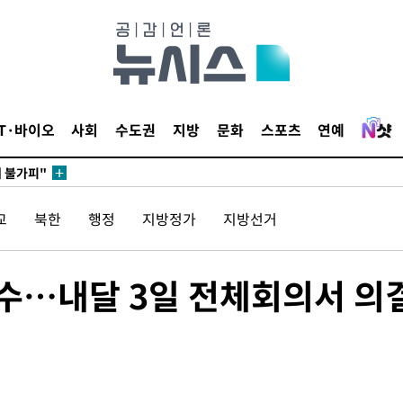
무부 대변인
꺾인다"
 위협"
 수용할까
IT·바이오
사회
수도권
지방
문화
스포츠
연예
해 불가피"
등 압수수
월 중 예
교
북한
행정
지방정가
지방선거
착수…내달 3일 전체회의서 의
장
 구축