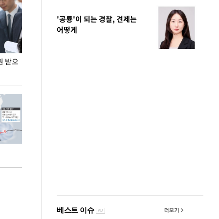
'공룡'이 되는 경찰, 견제는
어떻게
원 받으
정동영, 조현 '이상주의' 발언에 "이상이 있어야
장동혁 "李 대
현실 바꿔"
하다"