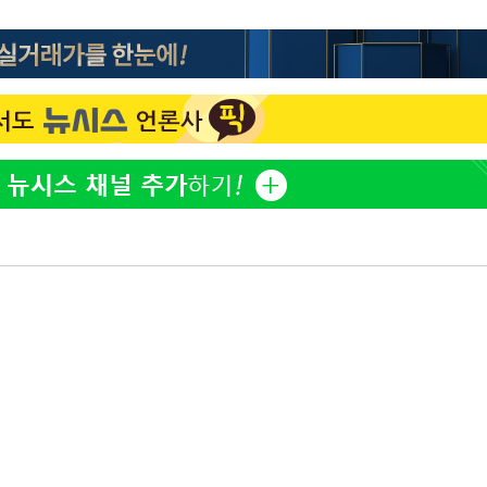
황기순 "원정 도박으로 전 
1
산 잃고 필리핀 도피"
 구축
 마감 다
정부, 전 산업에 'AI 옷' 
2
어려워" 취
1000대 보급 추진
무부 대변인
최준희, 또 성형수술 예고 
3
정보석 "황정음 전 남편 
4
었는데…"
바다, 워터밤 공개저격 "말
5
[속보]산업장관 "李정부,
6
정 전력 위해 불가피"
고속도로서 화물차 낙하물
7
동승자 사망