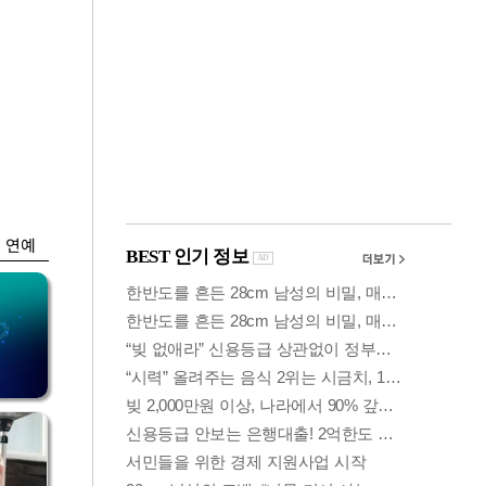
금융
 가
코스피, 5%대 급락
령
에 6300선 붕괴…또
매도사이드카
연예