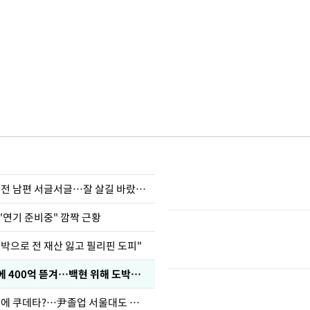
정보석 "황정음 전 남편 서글서글…잘 살길 바랐는데"
"연기 준비중" 깜짝 근황
도박으로 전 재산 잃고 필리핀 도피"
차가원 "MC몽에 400억 뜯겨…백현 위해 도박빚 갚아줘"
유승민 "육사 탓에 쿠데타?…尹졸업 서울대도 없애나"