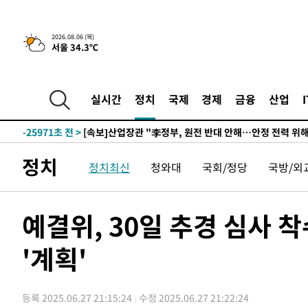
3시간 전 >
[속보] "이란-오만, 호르무즈 해협 통행 항로 합의" 이란 외
2026.08.06 (목)
서울 34.3℃
-29836초 전 >
내일까지 39도 '펄펄'…기상청 "태풍 지나며 폭염 잠시 
-29473초 전 >
트럼프, 한국계 진보 주지사 후보 맹공…"공산주의가 최대
-29451초 전 >
"美간섭에 합의 지연"…트럼프, '이란 호르무즈 통제권'
실시간
정치
국제
경제
금융
산업
-25971초 전 >
[속보]산업장관 "李정부, 원전 반대 안해…안정 전력 위
-24668초 전 >
[속보]경찰, '홍명보 선임 논란' 대한축구협회·축구회관 
색
-24055초 전 >
[속보]산업장관 "美무역법 제301조 과잉생산 결과 발표 8
정치
정치최신
청와대
국회/정당
국방/외
상
-23848초 전 >
[속보]코스피 매도사이드카 발동…4%대 급락
-23120초 전 >
[속보]전남광주 초대 시민추천 부시장에 백승주·윤난실
-20681초 전 >
서울 열대야 15일째 지속…비공식 '초열대야' 30도 넘어
예결위, 30일 추경 심사 
-19248초 전 >
[속보]코스닥, 2.15포인트(0.27%) 내린 797.44 출발
'계획'
-19231초 전 >
[속보]코스피, 119.51포인트(1.81%) 내린 6478.75 개
-15678초 전 >
6월 경상수지 497.3억 달러…두 달 연속 사상 최대
-15629초 전 >
서울 낮 39도 '폭염중대경보'…40도 관측 가능성도
등록 2025.06.27 21:15:24
수정 2025.06.27 21:22:24
-12991초 전 >
미 워싱턴주 스포캔 시의 통제불능 3개 산불, 방화선 일부