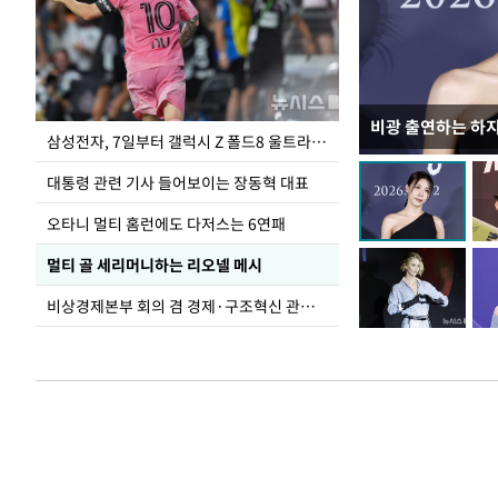
비광 출연하는 하
이재명 대통령, 
삼성전자, 7일부터 갤럭시 Z 폴드8 울트라·폴드8·플립8 출시
선 다해 강구해야
대통령 관련 기사 들어보이는 장동혁 대표
오타니 멀티 홈런에도 다저스는 6연패
멀티 골 세리머니하는 리오넬 메시
비상경제본부 회의 겸 경제·구조혁신 관계장관회의