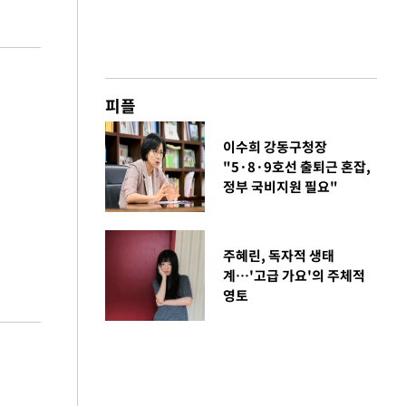
피플
이수희 강동구청장
"5·8·9호선 출퇴근 혼잡,
정부 국비지원 필요"
주혜린, 독자적 생태
계…'고급 가요'의 주체적
영토