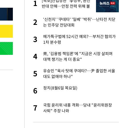
재
[속보]산업장관 "李정부, 원전
1
1
반대 안해…안정 전력 위해 불
가피"
입힌다…AI 로봇 연
'신천지' '쿠데타' '일베' '박쥐'…난타전 치닫
2
2
는 민주당 전당대회
"짝짝이 눈 탈출"
메가특구법에 52시간 예외?…부처간 협의가
3
3
1차 분수령
서글서글한 인상이
靑, '김용범 책임론'에 "지금은 시장 살피며
4
4
대책 챙기는 게 더 중요"
이 안 된다"
유승민 "육사 탓에 쿠데타?…尹 졸업한 서울
5
5
대도 없애야 하나"
 원전 반대 안해…안
정치(8월6일 목요일)
6
6
, 들이받은 승합차
국힘 윤리위 내홍 격화…당내 "윤리위원장
7
7
사퇴" 주장 나와