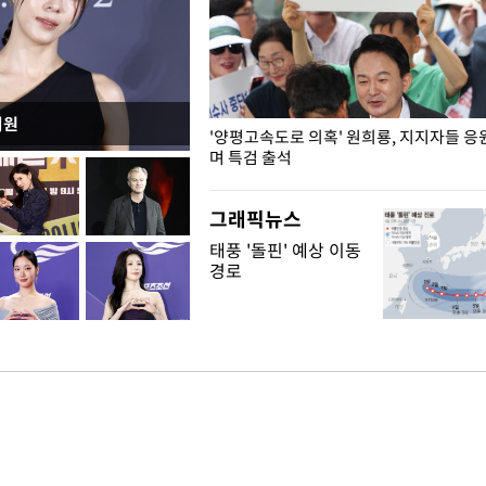
지원
"수사·기소 분리 관련 대비책 최
'양평고속도로 의혹' 원희룡, 지지자들 응
"
며 특검 출석
그래픽뉴스
태풍 '돌핀' 예상 이동
경로