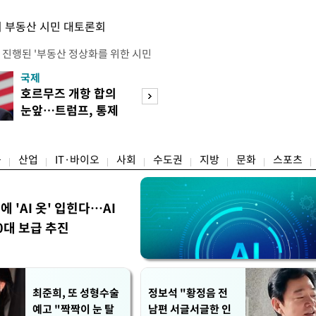
 부동산 시민 대토론회
 진행된 '부동산 정상화를 위한 시민
의 세제개편안에 대한 불만과 지적이
국제
경제
에는 보유 주택에 거주하지 않는 1주
호르무즈 개항 합의
서울 집 팔고 지방
민간임대사업자 등 시민과 전문가, 크
눈앞…트럼프, 통제
면 양도세↓…고
 참석했다. 잠실에서 21년째 공인중
권 수용할까
층 움직일까
박준씨는 "세제개편으로 인해 고가 주
융
산업
IT·바이오
사회
수도권
지방
문화
스포츠
에 'AI 옷' 입힌다…AI
0대 보급 추진
최준희, 또 성형수술
정보석 "황정음 전
예고 "짝짝이 눈 탈
남편 서글서글한 인