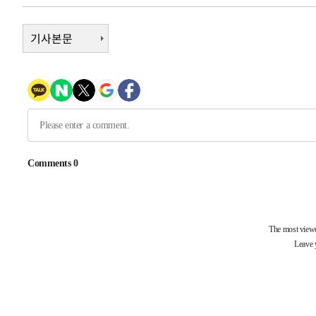
-5164초 전 >
[속보] 호르무즈 해협 이란-오만 협상 기대속 뉴욕증시 혼조
우 0.49%↑
-3519초 전 >
기사본문
[속보] 이란 대통령 "지금 최고지도자와 소통하기가 매우 
임 3년 인터뷰
3시간 전 >
[속보] "이란-오만, 호르무즈 해협 통행 항로 합의" 이란 외
-29836초 전 >
내일까지 39도 '펄펄'…기상청 "태풍 지나며 폭염 잠시 
-29473초 전 >
트럼프, 한국계 진보 주지사 후보 맹공…"공산주의가 최대
-29451초 전 >
"美간섭에 합의 지연"…트럼프, '이란 호르무즈 통제권'
-25971초 전 >
[속보]산업장관 "李정부, 원전 반대 안해…안정 전력 위
-24668초 전 >
[속보]경찰, '홍명보 선임 논란' 대한축구협회·축구회관 
색
-24055초 전 >
[속보]산업장관 "美무역법 제301조 과잉생산 결과 발표 8
상
-23848초 전 >
[속보]코스피 매도사이드카 발동…4%대 급락
-23120초 전 >
[속보]전남광주 초대 시민추천 부시장에 백승주·윤난실
-20681초 전 >
서울 열대야 15일째 지속…비공식 '초열대야' 30도 넘어
-19248초 전 >
[속보]코스닥, 2.15포인트(0.27%) 내린 797.44 출발
-19231초 전 >
[속보]코스피, 119.51포인트(1.81%) 내린 6478.75 개
-15678초 전 >
6월 경상수지 497.3억 달러…두 달 연속 사상 최대
-15629초 전 >
서울 낮 39도 '폭염중대경보'…40도 관측 가능성도